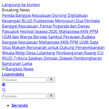
Langsung ke konten
Breaking News
Pemda Banggai Kepulauan Dorong Digitalisasi
Keuangan BLUD Puskesmas
Menyusuri Dua Permata
Banggai Kepulauan, Pantai Poganda dan Danau
Paisupok
Festival Seasea 2026: Mahasiswa KKN-PPM
UGM dan Warga Bersiap Sambut Perayaan Budaya
Banggai Kepulauan
Mahasiswa KKN-PPM UGM Data
Situs Makam Bersejarah untuk Dukung Pengembangan
Wisata Religi Desa Lolantang
Pembangunan Ruang ICU
RSUD Trikora Salakan Dimulai, Diawali Pembongkaran
Bangunan Lama
Login
Indeks
Beranda