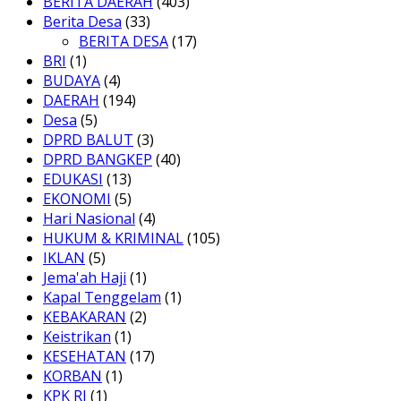
BERITA DAERAH
(403)
Berita Desa
(33)
BERITA DESA
(17)
BRI
(1)
BUDAYA
(4)
DAERAH
(194)
Desa
(5)
DPRD BALUT
(3)
DPRD BANGKEP
(40)
EDUKASI
(13)
EKONOMI
(5)
Hari Nasional
(4)
HUKUM & KRIMINAL
(105)
IKLAN
(5)
Jema'ah Haji
(1)
Kapal Tenggelam
(1)
KEBAKARAN
(2)
Keistrikan
(1)
KESEHATAN
(17)
KORBAN
(1)
KPK RI
(1)