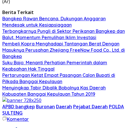
(Ar)
Berita Terkait
Bangkep Rawan Bencana, Dukungan Anggaran
Mendesak untuk Kesiapsiagaan
Terbongkarnya Pungli di Sektor Perikanan Bangkep dan
Balut, Momentum Pemulihan Iklim Investasi
Pembeli Kopra Menghadapi Tantangan Berat Dengan
Masuknya Perusahan Zhejiang FreeNow Food Co., Ltd. di
Bangkep
Suku Bajo: Menanti Perhatian Pemerintah dalam
Keabsahan Hak Tinggal
Pertarungan Ketat Empat Pasangan Calon Bupati di
Pilkada Banggai Kepulauan
Menyingkap Tabir Dibalik Bobolnya Kas Daerah
Kabupaten Banggai Kepulauan Tahun 2019
APBD bangkep
Buronan
Daerah
Pejabat Daerah
POLDA
SULTENG
Komentar