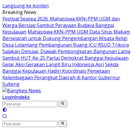
Langsung ke konten
Breaking News
Festival Seasea 2026: Mahasiswa KKN-PPM UGM dan
Warga Bersiap Sambut Perayaan Budaya Banggai
Kepulauan
Mahasiswa KKN-PPM UGM Data Situs Makam
Bersejarah untuk Dukung Pengembangan Wisata Religi
Desa Lolantang
Pembangunan Ruang ICU RSUD Trikora
Salakan Dimulai, Diawali Pembongkaran Bangunan Lama
Sambut HUT Ke-25 Partai Demokrat Banggai Kepulauan
Gelar Aksi Gerakan Langit Biru Indonesia Asri
Sekda
Banggai Kepulauan Hadiri Koordinasi Pemetaan
Kelembagaan Perangkat Daerah di Kantor Gubernur
Sulteng
Login
Indeks