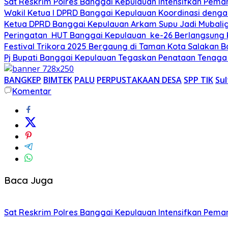
Sat Reskrim Polres Banggai Kepulauan Intensifkan Pema
Wakil Ketua I DPRD Banggai Kepulauan Koordinasi denga
Ketua DPRD Banggai Kepulauan Arkam Supu Jadi Mubalig
Peringatan HUT Banggai Kepulauan ke-26 Berlangsung
Festival Trikora 2025 Bergaung di Taman Kota Salakan 
Pj Bupati Banggai Kepulauan Tegaskan Penataan Tenaga
BANGKEP
BIMTEK
PALU
PERPUSTAKAAN DESA
SPP TIK
Su
Komentar
Baca Juga
Sat Reskrim Polres Banggai Kepulauan Intensifkan Pema