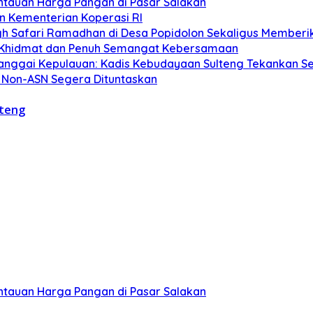
ntauan Harga Pangan di Pasar Salakan
n Kementerian Koperasi RI
h Safari Ramadhan di Desa Popidolon Sekaligus Memberik
 Khidmat dan Penuh Semangat Kebersamaan
Banggai Kepulauan: Kadis Kebudayaan Sulteng Tekankan S
 Non-ASN Segera Dituntaskan
lteng
ntauan Harga Pangan di Pasar Salakan