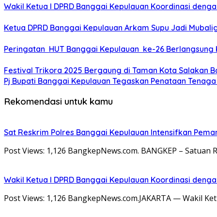
Wakil Ketua I DPRD Banggai Kepulauan Koordinasi denga
Ketua DPRD Banggai Kepulauan Arkam Supu Jadi Mubalig
Peringatan HUT Banggai Kepulauan ke-26 Berlangsung
Festival Trikora 2025 Bergaung di Taman Kota Salakan 
Pj Bupati Banggai Kepulauan Tegaskan Penataan Tenaga
Rekomendasi untuk kamu
Sat Reskrim Polres Banggai Kepulauan Intensifkan Pema
Post Views: 1,126 BangkepNews.com. BANGKEP – Satuan Re
Wakil Ketua I DPRD Banggai Kepulauan Koordinasi denga
Post Views: 1,126 BangkepNews.com.JAKARTA — Wakil Ketu