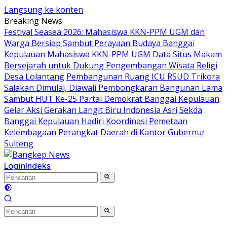
Langsung ke konten
Breaking News
Festival Seasea 2026: Mahasiswa KKN-PPM UGM dan
Warga Bersiap Sambut Perayaan Budaya Banggai
Kepulauan
Mahasiswa KKN-PPM UGM Data Situs Makam
Bersejarah untuk Dukung Pengembangan Wisata Religi
Desa Lolantang
Pembangunan Ruang ICU RSUD Trikora
Salakan Dimulai, Diawali Pembongkaran Bangunan Lama
Sambut HUT Ke-25 Partai Demokrat Banggai Kepulauan
Gelar Aksi Gerakan Langit Biru Indonesia Asri
Sekda
Banggai Kepulauan Hadiri Koordinasi Pemetaan
Kelembagaan Perangkat Daerah di Kantor Gubernur
Sulteng
Login
Indeks