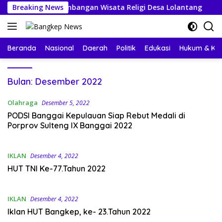
Langsung
ung Pengembangan Wisata Religi Desa Lolantang
Breaking News
Pem
ke
konten
Beranda
Nasional
Daerah
Politik
Edukasi
Hukum & Kri
Bulan:
Desember 2022
Olahraga
Desember 5, 2022
PODSI Banggai Kepulauan Siap Rebut Medali di
Porprov Sulteng IX Banggai 2022
IKLAN
Desember 4, 2022
HUT TNI Ke-77.Tahun 2022
IKLAN
Desember 4, 2022
Iklan HUT Bangkep, ke- 23.Tahun 2022