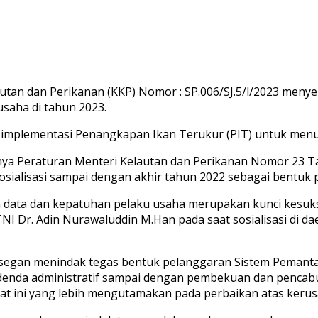
tan dan Perikanan (KKP) Nomor : SP.006/SJ.5/l/2023 menyeb
saha di tahun 2023.
 implementasi Penangkapan Ikan Terukur (PIT) untuk menu
ya Peraturan Menteri Kelautan dan Perikanan Nomor 23 Ta
osialisasi sampai dengan akhir tahun 2022 sebagai bentuk
an data dan kepatuhan pelaku usaha merupakan kunci kesu
 Dr. Adin Nurawaluddin M.Han pada saat sosialisasi di da
an segan menindak tegas bentuk pelanggaran Sistem Peman
, denda administratif sampai dengan pembekuan dan pencab
at ini yang lebih mengutamakan pada perbaikan atas kerus