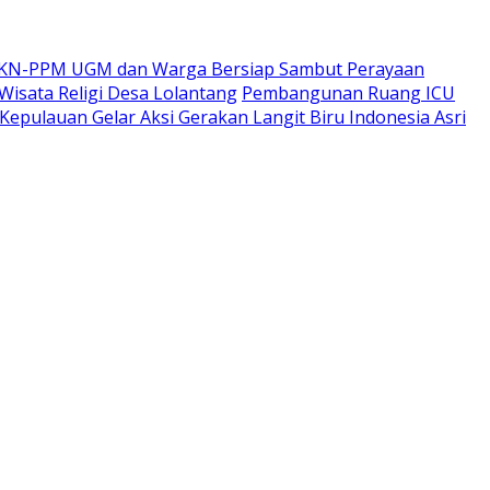
a KKN-PPM UGM dan Warga Bersiap Sambut Perayaan
sata Religi Desa Lolantang
Pembangunan Ruang ICU
epulauan Gelar Aksi Gerakan Langit Biru Indonesia Asri