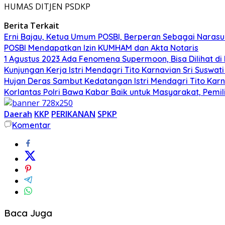
HUMAS DITJEN PSDKP
Berita Terkait
Erni Bajau, Ketua Umum POSBI, Berperan Sebagai Narasu
POSBI Mendapatkan Izin KUMHAM dan Akta Notaris
1 Agustus 2023 Ada Fenomena Supermoon, Bisa Dilihat di 
Kunjungan Kerja Istri Mendagri Tito Karnavian Sri Suswa
Hujan Deras Sambut Kedatangan Istri Mendagri Tito Kar
Korlantas Polri Bawa Kabar Baik untuk Masyarakat, Pemil
Daerah
KKP
PERIKANAN
SPKP
Komentar
Baca Juga