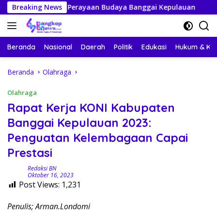
Langsung
 Sambut Perayaan Budaya Banggai Kepulauan
Breaking News
Mahasisw
ke
konten
Beranda
Nasional
Daerah
Politik
Edukasi
Hukum & Kri
Beranda
Olahraga
Olahraga
Rapat Kerja KONI Kabupaten
Banggai Kepulauan 2023:
Penguatan Kelembagaan Capai
Prestasi
Redaksi BN
Oktober 16, 2023
Post Views:
1,231
Penulis; Arman.Londomi