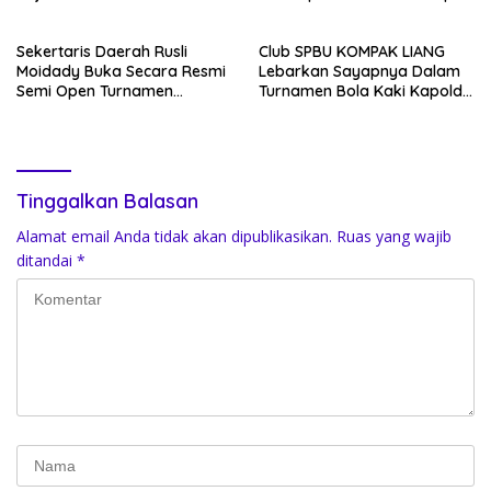
Bupati Banggai 2025
Turnamen 2024
Sekertaris Daerah Rusli
Club SPBU KOMPAK LIANG
Moidady Buka Secara Resmi
Lebarkan Sayapnya Dalam
Semi Open Turnamen
Turnamen Bola Kaki Kapolda
Hadianto Rasyid Cup 2023 di
Cap Bergensi di Sulteng
Lapangan Hijau Desa
Ambelang
Tinggalkan Balasan
Alamat email Anda tidak akan dipublikasikan.
Ruas yang wajib
ditandai
*