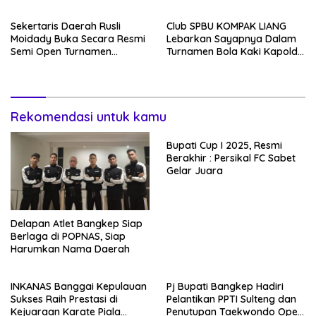
Bupati Banggai 2025
Turnamen 2024
Sekertaris Daerah Rusli
Club SPBU KOMPAK LIANG
Moidady Buka Secara Resmi
Lebarkan Sayapnya Dalam
Semi Open Turnamen
Turnamen Bola Kaki Kapolda
Hadianto Rasyid Cup 2023 di
Cap Bergensi di Sulteng
Lapangan Hijau Desa
Ambelang
Rekomendasi untuk kamu
Bupati Cup I 2025, Resmi
Berakhir : Persikal FC Sabet
Gelar Juara
Delapan Atlet Bangkep Siap
Berlaga di POPNAS, Siap
Harumkan Nama Daerah
INKANAS Banggai Kepulauan
Pj Bupati Bangkep Hadiri
Sukses Raih Prestasi di
Pelantikan PPTI Sulteng dan
Kejuaraan Karate Piala
Penutupan Taekwondo Open