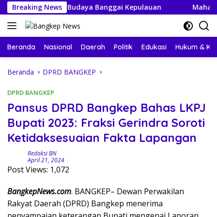
Langsung
 Perayaan Budaya Banggai Kepulauan
Breaking News
Mahasiswa KKN-P
ke
konten
Beranda
Nasional
Daerah
Politik
Edukasi
Hukum & Kri
Beranda
DPRD BANGKEP
DPRD BANGKEP
Pansus DPRD Bangkep Bahas LKPJ
Bupati 2023: Fraksi Gerindra Soroti
Ketidaksesuaian Fakta Lapangan
Redaksi BN
April 21, 2024
Post Views:
1,072
BangkepNews.com
. BANGKEP– Dewan Perwakilan
Rakyat Daerah (DPRD) Bangkep menerima
penyampaian keterangan Bupati mengenai Laporan