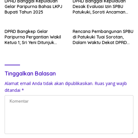
DPRD Banggai Kepulauan
DPRD Banggai Kepulauan
Gelar Paripurna Bahas LKPJ
Desak Evaluasi Izin SPBU
Bupati Tahun 2025
Patukuki, Soroti Ancaman
Ekologis
DPRD Bangkep Gelar
Rencana Pembangunan SPBU
Paripurna Pergantian Wakil
di Patukuki Tuai Sorotan,
Ketua 1; Sri Yeni Ditunjuk
Dalam Waktu Dekat DPRD
sebagai Wakil Ketua dari
Siapkan RDP
NasDem hingga 2029
Tinggalkan Balasan
Alamat email Anda tidak akan dipublikasikan.
Ruas yang wajib
ditandai
*