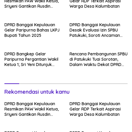
Resmikan PAW Wakil Ketua,
Gelar RDP Terkait Aspirasi
Sriyeni Gantikan Rusdin
Warga Desa Kalumbatan
Sinaling
DPRD Banggai Kepulauan
DPRD Banggai Kepulauan
Gelar Paripurna Bahas LKPJ
Desak Evaluasi Izin SPBU
Bupati Tahun 2025
Patukuki, Soroti Ancaman
Ekologis
DPRD Bangkep Gelar
Rencana Pembangunan SPBU
Paripurna Pergantian Wakil
di Patukuki Tuai Sorotan,
Ketua 1; Sri Yeni Ditunjuk
Dalam Waktu Dekat DPRD
sebagai Wakil Ketua dari
Siapkan RDP
NasDem hingga 2029
Rekomendasi untuk kamu
DPRD Banggai Kepulauan
DPRD Banggai Kepulauan
Resmikan PAW Wakil Ketua,
Gelar RDP Terkait Aspirasi
Sriyeni Gantikan Rusdin
Warga Desa Kalumbatan
Sinaling