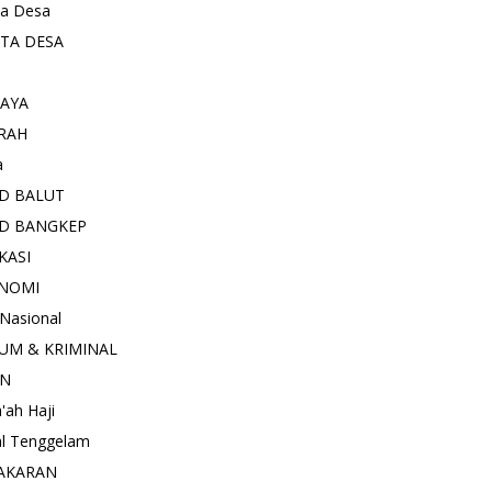
ta Desa
ITA DESA
AYA
RAH
a
D BALUT
D BANGKEP
KASI
NOMI
 Nasional
UM & KRIMINAL
AN
'ah Haji
l Tenggelam
AKARAN