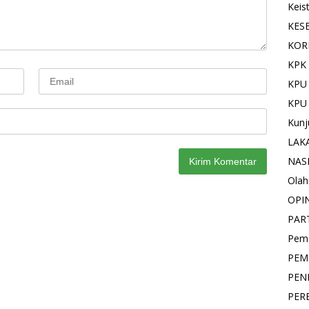
Keis
KES
KOR
KPK 
KPU
KPU
Kunj
LAK
NAS
Olah
OPI
PAR
Pemd
PEM
PEN
PER