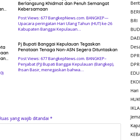
Beri
Berlangsung Khidmat dan Penuh Semangat
an
Kebersamaan
BER
Post Views: 677 BangkepNews.com. BANGKEP—
BRI
Upacara peringatan Hari Ulang Tahun (HUT) ke-26
BUD
Kabupaten Banggai Kepulauan…
DAE
Pj Bupati Banggai Kepulauan Tegaskan
Des
ota
Penataan Tenaga Non-ASN Segera Dituntaskan
yaan
DPR
dan
Post Views: 677 BangkepNews.com. BANGKEP–
DPR
Penjabat (Pj) Bupati Banggai Kepulauan (Bangkep),
Ihsan Basir, menegaskan bahwa…
EDU
0)
EKO
Hari
HUK
IKL
Jema
Ruas yang wajib ditandai
*
Kapa
KEB