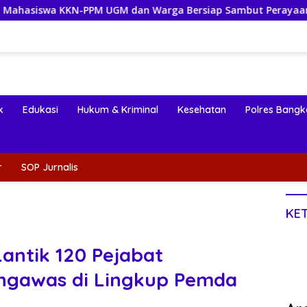
KKN-PPM UGM dan Warga Bersiap Sambut Perayaan Budaya Bangg
k
Edukasi
Hukum & Kriminal
Kesehatan
Polres Bangk
r
SOP Jurnalis
KE
Lantik 120 Pejabat
engawas di Lingkup Pemda