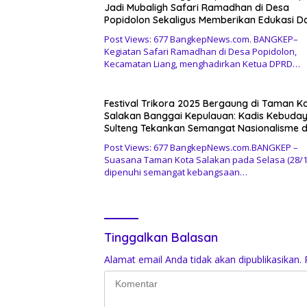
Jadi Mubaligh Safari Ramadhan di Desa
Popidolon Sekaligus Memberikan Edukasi D
Motivasi pada Siswa
Post Views: 677 BangkepNews.com. BANGKEP–
Kegiatan Safari Ramadhan di Desa Popidolon,
Kecamatan Liang, menghadirkan Ketua DPRD…
Festival Trikora 2025 Bergaung di Taman K
Salakan Banggai Kepulauan: Kadis Kebuda
Sulteng Tekankan Semangat Nasionalisme 
Pelestarian Budaya
Post Views: 677 BangkepNews.com.BANGKEP –
Suasana Taman Kota Salakan pada Selasa (28/1
dipenuhi semangat kebangsaan…
Tinggalkan Balasan
Alamat email Anda tidak akan dipublikasikan.