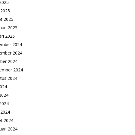
2025
l 2025
t 2025
uari 2025
ari 2025
ember 2024
ember 2024
ber 2024
ember 2024
tus 2024
2024
 2024
2024
l 2024
t 2024
uari 2024