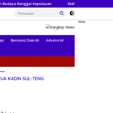
ai Kepulauan
Mahasiswa KKN-PPM UGM Data Situs Mak
tutup
ep
Bencana Daerah
Advetorial
TUA KADIN SUL-TENG