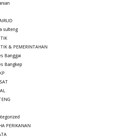
anian
AIRUD
a sulteng
ITIK
ITIK & PEMERINTAHAN
es Banggai
es Bangkep
KP
SAT
IAL
TENG
tegorized
HA PERIKANAN
ATA