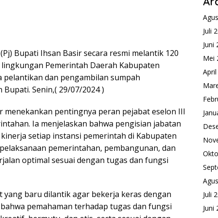
Ar
Agus
Juli 
Juni
Pj) Bupati Ihsan Basir secara resmi melantik 120
Mei 
i lingkungan Pemerintah Daerah Kabupaten
Apri
a pelantikan dan pengambilan sumpah
Mare
Bupati. Senin,( 29/07/2024 )
Febr
r menekankan pentingnya peran pejabat eselon III
Janu
intahan. Ia menjelaskan bahwa pengisian jabatan
Des
inerja setiap instansi pemerintah di Kabupaten
Nov
 pelaksanaan pemerintahan, pembangunan, dan
Okto
jalan optimal sesuai dengan tugas dan fungsi
Sept
Agus
 yang baru dilantik agar bekerja keras dengan
Juli 
n bahwa pemahaman terhadap tugas dan fungsi
Juni