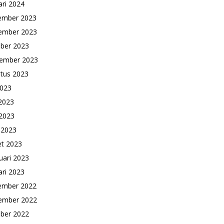
ari 2024
ember 2023
ember 2023
ber 2023
ember 2023
tus 2023
2023
 2023
2023
l 2023
t 2023
uari 2023
ari 2023
ember 2022
ember 2022
ber 2022