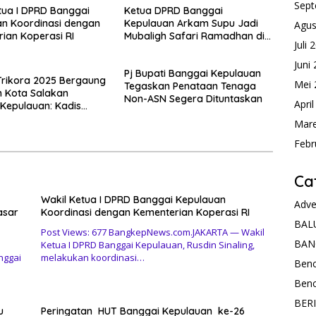
Sept
tua I DPRD Banggai
Ketua DPRD Banggai
n Koordinasi dengan
Kepulauan Arkam Supu Jadi
Agus
ian Koperasi RI
Mubaligh Safari Ramadhan di
Juli 
Desa Popidolon Sekaligus
Memberikan Edukasi Dan
Juni
Pj Bupati Banggai Kepulauan
Motivasi pada Siswa
 Trikora 2025 Bergaung
Mei 
Tegaskan Penataan Tenaga
 Kota Salakan
Non-ASN Segera Dituntaskan
Apri
Kepulauan: Kadis
aan Sulteng Tekankan
Mare
t Nasionalisme dan
Febr
ian Budaya
Ca
Wakil Ketua I DPRD Banggai Kepulauan
Adve
asar
Koordinasi dengan Kementerian Koperasi RI
BAL
Post Views: 677 BangkepNews.com.JAKARTA — Wakil
BAN
Ketua I DPRD Banggai Kepulauan, Rusdin Sinaling,
nggai
melakukan koordinasi…
Ben
Ben
BER
u
Peringatan HUT Banggai Kepulauan ke-26