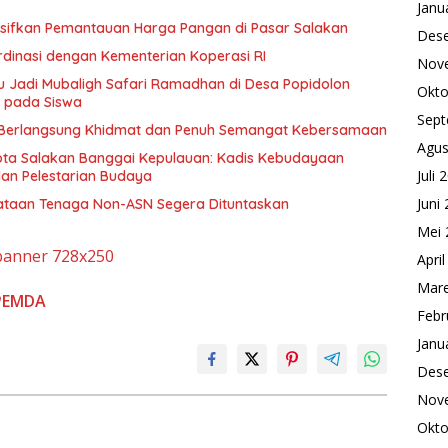
Janu
ensifkan Pemantauan Harga Pangan di Pasar Salakan
Des
dinasi dengan Kementerian Koperasi RI
Nov
 Jadi Mubaligh Safari Ramadhan di Desa Popidolon
Okto
i pada Siswa
Sept
 Berlangsung Khidmat dan Penuh Semangat Kebersamaan
Agus
Kota Salakan Banggai Kepulauan: Kadis Kebudayaan
Juli 
an Pelestarian Budaya
Juni
nataan Tenaga Non-ASN Segera Dituntaskan
Mei 
Apri
Mare
PEMDA
Febr
Janu
Des
Nov
Okto