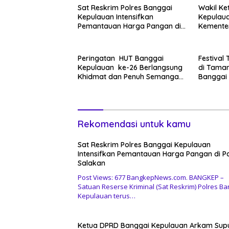
Sat Reskrim Polres Banggai
Wakil Ke
Kepulauan Intensifkan
Kepulaua
Pemantauan Harga Pangan di
Kementer
Pasar Salakan
Peringatan HUT Banggai
Festival
Kepulauan ke-26 Berlangsung
di Taman
Khidmat dan Penuh Semangat
Banggai 
Kebersamaan
Kebuday
Semanga
Pelestar
Rekomendasi untuk kamu
Sat Reskrim Polres Banggai Kepulauan
Intensifkan Pemantauan Harga Pangan di P
Salakan
Post Views: 677 BangkepNews.com. BANGKEP –
Satuan Reserse Kriminal (Sat Reskrim) Polres Ba
Kepulauan terus…
Ketua DPRD Banggai Kepulauan Arkam Sup