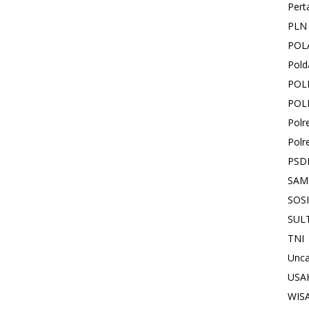
Pert
PLN
POL
Pold
POL
POL
Polr
Polr
PSD
SAM
SOS
SUL
TNI
Unca
USA
WIS