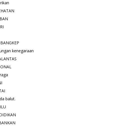
trikan
EHATAN
BAN
RI
 BANGKEP
ungan kenegaraan
ALANTAS
IONAL
raga
NI
TAI
a balut.
ILU
DIDIKAN
BANKAN