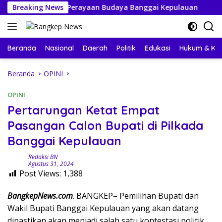
Langsung
p Sambut Perayaan Budaya Banggai Kepulauan
Breaking News
Mahasis
ke
konten
Beranda
Nasional
Daerah
Politik
Edukasi
Hukum & Kri
Beranda
OPINI
OPINI
Pertarungan Ketat Empat
Pasangan Calon Bupati di Pilkada
Banggai Kepulauan
Redaksi BN
Agustus 31, 2024
Post Views:
1,388
BangkepNews.com
. BANGKEP– Pemilihan Bupati dan
Wakil Bupati Banggai Kepulauan yang akan datang
dipastikan akan menjadi salah satu kontestasi politik