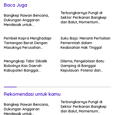
Baca Juga
Terbongkarnya Pungli di
Bangkep Rawan Bencana,
Sektor Perikanan Bangkep
Dukungan Anggaran
dan Balut, Momentum
Mendesak untuk
Pemulihan Iklim Investasi
Kesiapsiagaan
Pembeli Kopra Menghadapi
Suku Bajo: Menanti Perhatian
Tantangan Berat Dengan
Pemerintah dalam
Masuknya Perusahan
Keabsahan Hak Tinggal
Zhejiang FreeNow Food Co.,
Ltd. di Bangkep
Menyingkap Tabir Dibalik
Dilema, Pengelolaan Batu
Bobolnya Kas Daerah
Gamping di Banggai
Kabupaten Banggai
Kepulauan: Potensi dan
Kepulauan Tahun 2019
Tataruang
Rekomendasi untuk kamu
Terbongkarnya Pungli di
Bangkep Rawan Bencana,
Sektor Perikanan Bangkep
Dukungan Anggaran
dan Balut, Momentum
Mendesak untuk