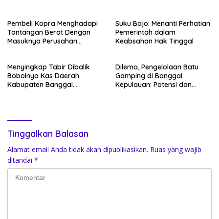
Pemulihan Iklim Investasi
Kesiapsiagaan
Pembeli Kopra Menghadapi
Suku Bajo: Menanti Perhatian
Tantangan Berat Dengan
Pemerintah dalam
Masuknya Perusahan
Keabsahan Hak Tinggal
Zhejiang FreeNow Food Co.,
Ltd. di Bangkep
Menyingkap Tabir Dibalik
Dilema, Pengelolaan Batu
Bobolnya Kas Daerah
Gamping di Banggai
Kabupaten Banggai
Kepulauan: Potensi dan
Kepulauan Tahun 2019
Tataruang
Tinggalkan Balasan
Alamat email Anda tidak akan dipublikasikan.
Ruas yang wajib
ditandai
*