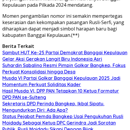
Kepulauan pada Pilkada 2024 mendatang.
Momen pengambilan nomor ini semakin mempertegas
keserasian dan kekompakan pasangan Rusli-Serfi, yang
diharapkan dapat menjadi simbol harapan baru bagi
kabupaten Banggai Kepulauan.(**)
Berita Terkait
Sambut HUT Ke-25 Partai Demokrat Banggai Kepulauan
Gelar Aksi Gerakan Langit Biru Indonesia Asri
Suhardin Sabalino Resmi Pimpin Golkar Bangkep, Fokus
Perkuat Konsolidasi hingga Desa
Musda VI Partai Golkar Banggai Kepulauan 2025 Jadi
Momentum Perkuat Soliditas Kader
Hasil Musda VI, DPP PAN Tetapkan 10 Ketua Formatur
DPD PAN se-Sulteng
Sekretaris DPD Perindo Bangkep, Ikbal Sipatu,
Mengundurkan Diri: Ada Apa?
Status Pejabat Pemda Bangkep Usai Pengukuhan Rusli
Moidady Sebagai Ketua DPC Gerindra Jadi Sorotan
Publik, Rusli Moidady Sikapi Dengan Bijak