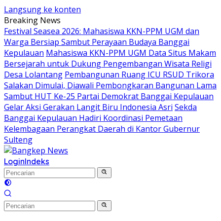
Langsung ke konten
Breaking News
Festival Seasea 2026: Mahasiswa KKN-PPM UGM dan
Warga Bersiap Sambut Perayaan Budaya Banggai
Kepulauan
Mahasiswa KKN-PPM UGM Data Situs Makam
Bersejarah untuk Dukung Pengembangan Wisata Religi
Desa Lolantang
Pembangunan Ruang ICU RSUD Trikora
Salakan Dimulai, Diawali Pembongkaran Bangunan Lama
Sambut HUT Ke-25 Partai Demokrat Banggai Kepulauan
Gelar Aksi Gerakan Langit Biru Indonesia Asri
Sekda
Banggai Kepulauan Hadiri Koordinasi Pemetaan
Kelembagaan Perangkat Daerah di Kantor Gubernur
Sulteng
Login
Indeks