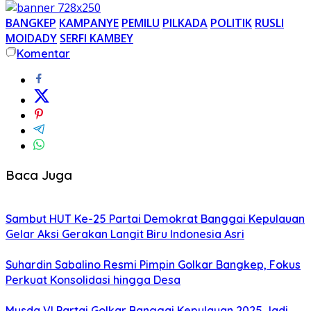
BANGKEP
KAMPANYE
PEMILU
PILKADA
POLITIK
RUSLI
MOIDADY
SERFI KAMBEY
Komentar
Baca Juga
Sambut HUT Ke-25 Partai Demokrat Banggai Kepulauan
Gelar Aksi Gerakan Langit Biru Indonesia Asri
Suhardin Sabalino Resmi Pimpin Golkar Bangkep, Fokus
Perkuat Konsolidasi hingga Desa
Musda VI Partai Golkar Banggai Kepulauan 2025 Jadi