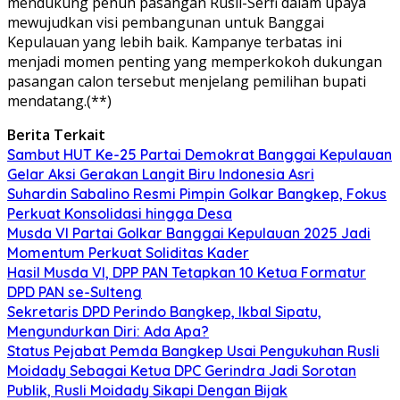
mendukung penuh pasangan Rusli-Serfi dalam upaya
mewujudkan visi pembangunan untuk Banggai
Kepulauan yang lebih baik. Kampanye terbatas ini
menjadi momen penting yang memperkokoh dukungan
pasangan calon tersebut menjelang pemilihan bupati
mendatang.(**)
Berita Terkait
Sambut HUT Ke-25 Partai Demokrat Banggai Kepulauan
Gelar Aksi Gerakan Langit Biru Indonesia Asri
Suhardin Sabalino Resmi Pimpin Golkar Bangkep, Fokus
Perkuat Konsolidasi hingga Desa
Musda VI Partai Golkar Banggai Kepulauan 2025 Jadi
Momentum Perkuat Soliditas Kader
Hasil Musda VI, DPP PAN Tetapkan 10 Ketua Formatur
DPD PAN se-Sulteng
Sekretaris DPD Perindo Bangkep, Ikbal Sipatu,
Mengundurkan Diri: Ada Apa?
Status Pejabat Pemda Bangkep Usai Pengukuhan Rusli
Moidady Sebagai Ketua DPC Gerindra Jadi Sorotan
Publik, Rusli Moidady Sikapi Dengan Bijak