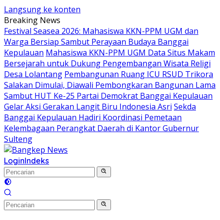
Langsung ke konten
Breaking News
Festival Seasea 2026: Mahasiswa KKN-PPM UGM dan
Warga Bersiap Sambut Perayaan Budaya Banggai
Kepulauan
Mahasiswa KKN-PPM UGM Data Situs Makam
Bersejarah untuk Dukung Pengembangan Wisata Religi
Desa Lolantang
Pembangunan Ruang ICU RSUD Trikora
Salakan Dimulai, Diawali Pembongkaran Bangunan Lama
Sambut HUT Ke-25 Partai Demokrat Banggai Kepulauan
Gelar Aksi Gerakan Langit Biru Indonesia Asri
Sekda
Banggai Kepulauan Hadiri Koordinasi Pemetaan
Kelembagaan Perangkat Daerah di Kantor Gubernur
Sulteng
Login
Indeks