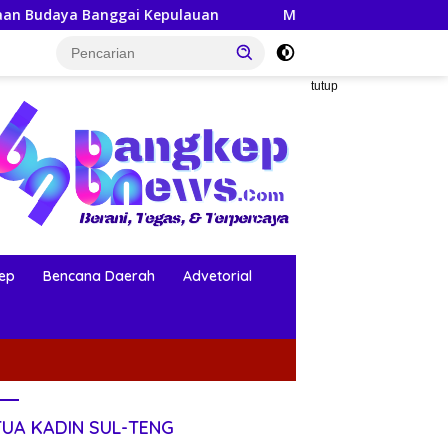
gai Kepulauan
Mahasiswa KKN-PPM UGM Data Situs Mak
tutup
ep
Bencana Daerah
Advetorial
TUA KADIN SUL-TENG