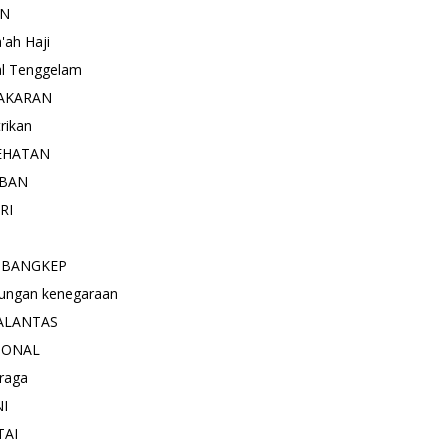
AN
'ah Haji
l Tenggelam
AKARAN
trikan
EHATAN
BAN
RI
 BANGKEP
ungan kenegaraan
ALANTAS
IONAL
raga
NI
TAI