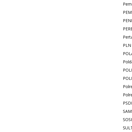
Pemd
PEM
PEN
PER
Pert
PLN
POL
Pold
POL
POL
Polr
Polr
PSD
SAM
SOS
SUL