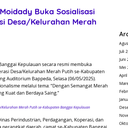
Moidady Buka Sosialisasi
i Desa/Kelurahan Merah
Ar
Agus
Juli 
Juni
Banggai Kepulauan secara resmi membuka
Mei 
erasi Desa/Kelurahan Merah Putih se-Kabupaten
Apri
ng Auditorium Bappeda, Selasa (06/05/2025).
Mare
ionalisme melalui tema: “Dengan Semangat Merah
Febr
ng Kuat dan Berdaya Saing.”
Janu
Des
sa/Kelurahan Merah Putih se-Kabupaten Banggai Kepulauan
Nov
Dinas Perindustrian, Perdagangan, Koperasi, dan
Okto
la perangkat daerah, camat se-Kabupaten Banggai