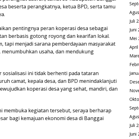
Sept
esa beserta perangkatnya, ketua BPD, serta tamu
Agus
ya.
Juli 
kan pentingnya peran koperasi desa sebagai
Juni
an berbasis gotong royong dan kearifan lokal.
Mei 
m, tapi menjadi sarana pemberdayaan masyarakat
Apri
, menumbuhkan usaha, dan mendukung
Mare
Febr
sialisasi ini tidak berhenti pada tataran
Janu
uruh camat, kepala desa, dan BPD menindaklanjuti
Des
mewujudkan koperasi desa yang sehat, mandiri, dan
Nov
Okto
Sept
mi membuka kegiatan tersebut, seraya berharap
Agus
sar bagi kemajuan ekonomi desa di Banggai
Juli 
Juni