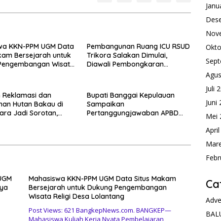
Janu
Des
Nov
wa KKN-PPM UGM Data
Pembangunan Ruang ICU RSUD
Okto
kam Bersejarah untuk
Trikora Salakan Dimulai,
Sept
Pengembangan Wisata
Diawali Pembongkaran
esa Lolantang
Bangunan Lama
Agus
Juli 
 Reklamasi dan
Bupati Banggai Kepulauan
Juni
an Hutan Bakau di
Sampaikan
tara Jadi Sorotan,
Pertanggungjawaban APBD
Mei 
Bakau Sudah Mati
2025 dan KUA-PPAS 2027 di
Apri
rtahun-tahun
Sidang Paripurna DPRD
Mare
Febr
 UGM
Mahasiswa KKN-PPM UGM Data Situs Makam
Ca
aya
Bersejarah untuk Dukung Pengembangan
Wisata Religi Desa Lolantang
Adve
Post Views: 621 BangkepNews.com. BANGKEP—
BAL
Mahasiswa Kuliah Kerja Nyata Pembelajaran