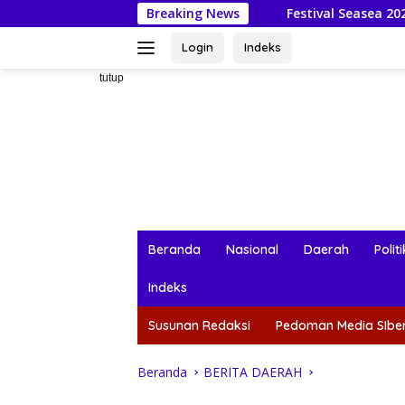
Langsung
Breaking News
Festival Seasea 2026: Mahasiswa 
ke
konten
Login
Indeks
tutup
Beranda
Nasional
Daerah
Politi
Indeks
Susunan Redaksi
Pedoman Media SIbe
Beranda
BERITA DAERAH