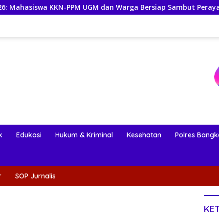
KKN-PPM UGM dan Warga Bersiap Sambut Perayaan Budaya Bang
k
Edukasi
Hukum & Kriminal
Kesehatan
Polres Bangk
r
SOP Jurnalis
KE