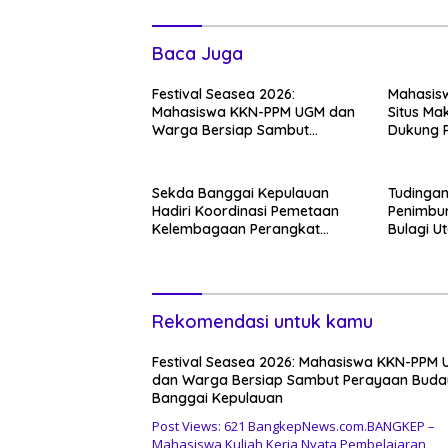
Baca Juga
Festival Seasea 2026:
Mahasis
Mahasiswa KKN-PPM UGM dan
Situs Ma
Warga Bersiap Sambut
Dukung 
Perayaan Budaya Banggai
Religi D
Kepulauan
Sekda Banggai Kepulauan
Tudingan
Hadiri Koordinasi Pemetaan
Penimbun
Kelembagaan Perangkat
Bulagi U
Daerah di Kantor Gubernur
Warga: 
Sulteng
Sejak Be
Rekomendasi untuk kamu
Festival Seasea 2026: Mahasiswa KKN-PPM
dan Warga Bersiap Sambut Perayaan Bud
Banggai Kepulauan
Post Views: 621 BangkepNews.com.BANGKEP –
Mahasiswa Kuliah Kerja Nyata Pembelajaran