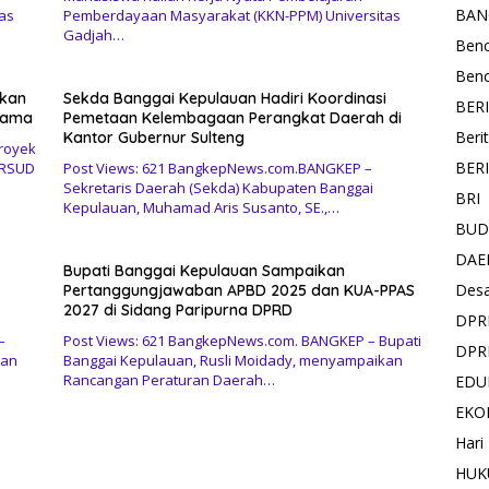
BAN
as
Pemberdayaan Masyarakat (KKN-PPM) Universitas
Gadjah…
Ben
Ben
akan
Sekda Banggai Kepulauan Hadiri Koordinasi
BER
Lama
Pemetaan Kelembagaan Perangkat Daerah di
Beri
Kantor Gubernur Sulteng
royek
BER
 RSUD
Post Views: 621 BangkepNews.com.BANGKEP –
Sekretaris Daerah (Sekda) Kabupaten Banggai
BRI
Kepulauan, Muhamad Aris Susanto, SE.,…
BUD
DAE
Bupati Banggai Kepulauan Sampaikan
Des
Pertanggungjawaban APBD 2025 dan KUA-PPAS
2027 di Sidang Paripurna DPRD
DPR
–
Post Views: 621 BangkepNews.com. BANGKEP – Bupati
DPR
tan
Banggai Kepulauan, Rusli Moidady, menyampaikan
Rancangan Peraturan Daerah…
EDU
EKO
Hari
HUK