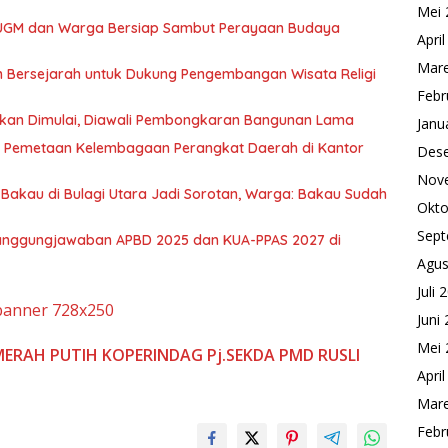
Mei 
 UGM dan Warga Bersiap Sambut Perayaan Budaya
Apri
Mare
Bersejarah untuk Dukung Pengembangan Wisata Religi
Febr
kan Dimulai, Diawali Pembongkaran Bangunan Lama
Janu
si Pemetaan Kelembagaan Perangkat Daerah di Kantor
Des
Nov
Bakau di Bulagi Utara Jadi Sorotan, Warga: Bakau Sudah
Okto
Sept
anggungjawaban APBD 2025 dan KUA-PPAS 2027 di
Agus
Juli 
Juni
Mei 
MERAH PUTIH
KOPERINDAG
Pj.SEKDA
PMD
RUSLI
Apri
Mare
Febr