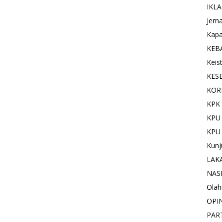
IKL
Jema
Kapa
KEB
Keis
KES
KOR
KPK 
KPU
KPU
Kunj
LAK
NAS
Olah
OPI
PAR