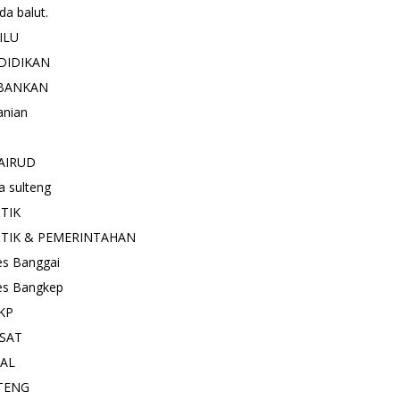
a balut.
ILU
DIDIKAN
BANKAN
anian
AIRUD
a sulteng
ITIK
ITIK & PEMERINTAHAN
es Banggai
es Bangkep
KP
SAT
IAL
TENG