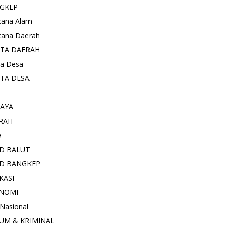
GKEP
cana Alam
cana Daerah
ITA DAERAH
ta Desa
ITA DESA
AYA
RAH
a
D BALUT
D BANGKEP
KASI
NOMI
 Nasional
UM & KRIMINAL