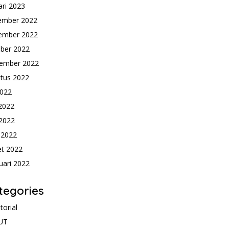
ari 2023
ember 2022
ember 2022
ber 2022
ember 2022
tus 2022
2022
 2022
2022
l 2022
t 2022
uari 2022
tegories
torial
UT