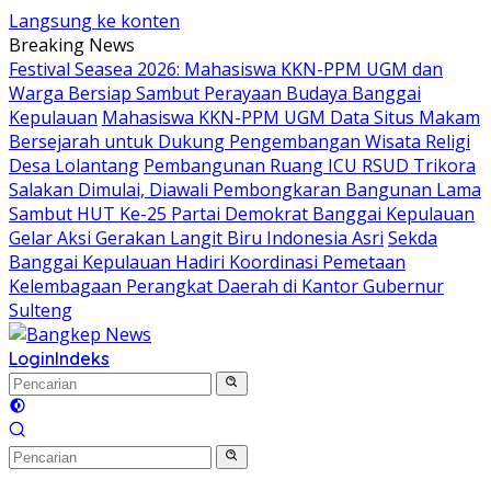
Langsung ke konten
Breaking News
Festival Seasea 2026: Mahasiswa KKN-PPM UGM dan
Warga Bersiap Sambut Perayaan Budaya Banggai
Kepulauan
Mahasiswa KKN-PPM UGM Data Situs Makam
Bersejarah untuk Dukung Pengembangan Wisata Religi
Desa Lolantang
Pembangunan Ruang ICU RSUD Trikora
Salakan Dimulai, Diawali Pembongkaran Bangunan Lama
Sambut HUT Ke-25 Partai Demokrat Banggai Kepulauan
Gelar Aksi Gerakan Langit Biru Indonesia Asri
Sekda
Banggai Kepulauan Hadiri Koordinasi Pemetaan
Kelembagaan Perangkat Daerah di Kantor Gubernur
Sulteng
Login
Indeks