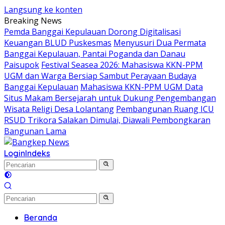
Langsung ke konten
Breaking News
Pemda Banggai Kepulauan Dorong Digitalisasi
Keuangan BLUD Puskesmas
Menyusuri Dua Permata
Banggai Kepulauan, Pantai Poganda dan Danau
Paisupok
Festival Seasea 2026: Mahasiswa KKN-PPM
UGM dan Warga Bersiap Sambut Perayaan Budaya
Banggai Kepulauan
Mahasiswa KKN-PPM UGM Data
Situs Makam Bersejarah untuk Dukung Pengembangan
Wisata Religi Desa Lolantang
Pembangunan Ruang ICU
RSUD Trikora Salakan Dimulai, Diawali Pembongkaran
Bangunan Lama
Login
Indeks
Beranda