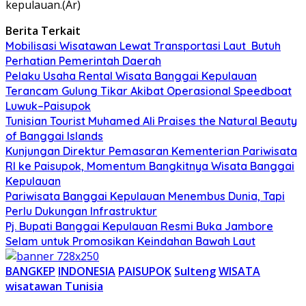
kepulauan.(Ar)
Berita Terkait
Mobilisasi Wisatawan Lewat Transportasi Laut Butuh
Perhatian Pemerintah Daerah
Pelaku Usaha Rental Wisata Banggai Kepulauan
Terancam Gulung Tikar Akibat Operasional Speedboat
Luwuk–Paisupok
Tunisian Tourist Muhamed Ali Praises the Natural Beauty
of Banggai Islands
Kunjungan Direktur Pemasaran Kementerian Pariwisata
RI ke Paisupok, Momentum Bangkitnya Wisata Banggai
Kepulauan
Pariwisata Banggai Kepulauan Menembus Dunia, Tapi
Perlu Dukungan Infrastruktur
Pj. Bupati Banggai Kepulauan Resmi Buka Jambore
Selam untuk Promosikan Keindahan Bawah Laut
BANGKEP
INDONESIA
PAISUPOK
Sulteng
WISATA
wisatawan Tunisia