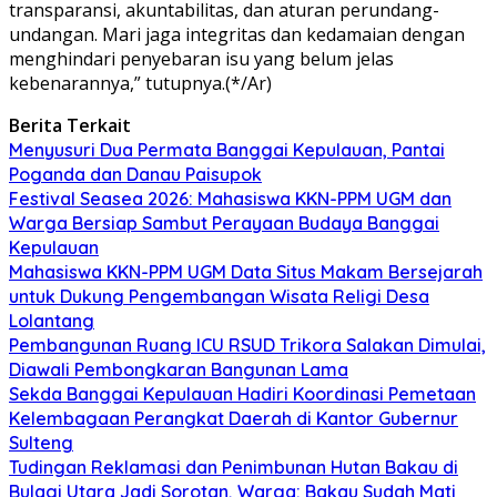
transparansi, akuntabilitas, dan aturan perundang-
undangan. Mari jaga integritas dan kedamaian dengan
menghindari penyebaran isu yang belum jelas
kebenarannya,” tutupnya.(*/Ar)
Berita Terkait
Menyusuri Dua Permata Banggai Kepulauan, Pantai
Poganda dan Danau Paisupok
Festival Seasea 2026: Mahasiswa KKN-PPM UGM dan
Warga Bersiap Sambut Perayaan Budaya Banggai
Kepulauan
Mahasiswa KKN-PPM UGM Data Situs Makam Bersejarah
untuk Dukung Pengembangan Wisata Religi Desa
Lolantang
Pembangunan Ruang ICU RSUD Trikora Salakan Dimulai,
Diawali Pembongkaran Bangunan Lama
Sekda Banggai Kepulauan Hadiri Koordinasi Pemetaan
Kelembagaan Perangkat Daerah di Kantor Gubernur
Sulteng
Tudingan Reklamasi dan Penimbunan Hutan Bakau di
Bulagi Utara Jadi Sorotan, Warga: Bakau Sudah Mati