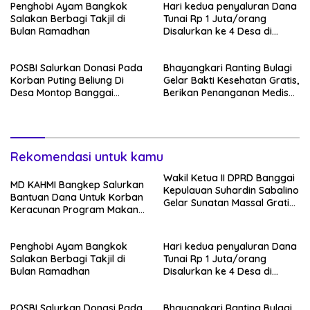
Penghobi Ayam Bangkok
Hari kedua penyaluran Dana
Salakan Berbagi Takjil di
Tunai Rp 1 Juta/orang
Bulan Ramadhan
Disalurkan ke 4 Desa di
wilayah kecamatan
Tinangkung Kab. BangKep
POSBI Salurkan Donasi Pada
Bhayangkari Ranting Bulagi
Korban Puting Beliung Di
Gelar Bakti Kesehatan Gratis,
Desa Montop Banggai
Berikan Penanganan Medis
Kepulauan
kepada 100 Warga
Rekomendasi untuk kamu
Wakil Ketua II DPRD Banggai
MD KAHMI Bangkep Salurkan
Kepulauan Suhardin Sabalino
Bantuan Dana Untuk Korban
Gelar Sunatan Massal Gratis
Keracunan Program Makan
di Desa Landonan Bebeawu
Bergizi Gratis
Penghobi Ayam Bangkok
Hari kedua penyaluran Dana
Salakan Berbagi Takjil di
Tunai Rp 1 Juta/orang
Bulan Ramadhan
Disalurkan ke 4 Desa di
wilayah kecamatan
Tinangkung Kab. BangKep
POSBI Salurkan Donasi Pada
Bhayangkari Ranting Bulagi