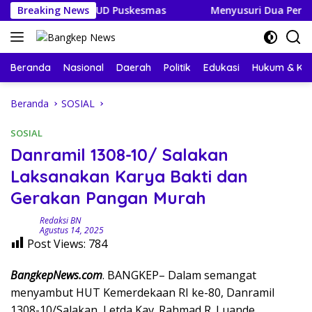
Langsung
Keuangan BLUD Puskesmas
Breaking News
Menyusuri Dua Permata Bang
ke
konten
Beranda
Nasional
Daerah
Politik
Edukasi
Hukum & Kri
Beranda
SOSIAL
SOSIAL
Danramil 1308-10/ Salakan
Laksanakan Karya Bakti dan
Gerakan Pangan Murah
Redaksi BN
Agustus 14, 2025
Post Views:
784
BangkepNews.com
. BANGKEP– Dalam semangat
menyambut HUT Kemerdekaan RI ke-80, Danramil
1308-10/Salakan, Letda Kav. Rahmad R. Luande