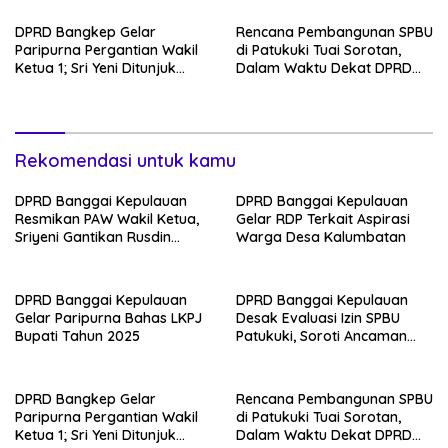
DPRD Bangkep Gelar
Rencana Pembangunan SPBU
Paripurna Pergantian Wakil
di Patukuki Tuai Sorotan,
Ketua 1; Sri Yeni Ditunjuk
Dalam Waktu Dekat DPRD
sebagai Wakil Ketua dari
Siapkan RDP
NasDem hingga 2029
Rekomendasi untuk kamu
DPRD Banggai Kepulauan
DPRD Banggai Kepulauan
Resmikan PAW Wakil Ketua,
Gelar RDP Terkait Aspirasi
Sriyeni Gantikan Rusdin
Warga Desa Kalumbatan
Sinaling
DPRD Banggai Kepulauan
DPRD Banggai Kepulauan
Gelar Paripurna Bahas LKPJ
Desak Evaluasi Izin SPBU
Bupati Tahun 2025
Patukuki, Soroti Ancaman
Ekologis
DPRD Bangkep Gelar
Rencana Pembangunan SPBU
Paripurna Pergantian Wakil
di Patukuki Tuai Sorotan,
Ketua 1; Sri Yeni Ditunjuk
Dalam Waktu Dekat DPRD