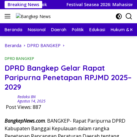
Langsung
au Paisupok
Breaking News
Festival Seasea 2026: Mahasiswa KKN-PP
ke
konten
Beranda
Nasional
Daerah
Politik
Edukasi
Hukum & Kri
Beranda
DPRD BANGKEP
DPRD BANGKEP
DPRD Bangkep Gelar Rapat
Paripurna Penetapan RPJMD 2025–
2029
Redaksi BN
Agustus 14, 2025
Post Views:
887
BangkepNews.com
. BANGKEP- Rapat Paripurna DPRD
Kabupaten Banggai Kepulauan dalam rangka
Penetapan Rancangan Peraturan Daerah tentang