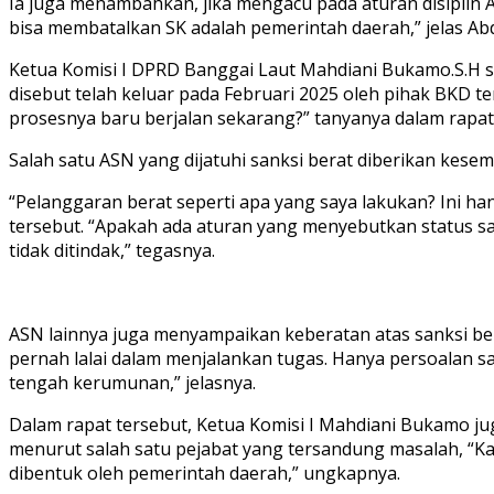
Ia juga menambahkan, jika mengacu pada aturan disiplin 
bisa membatalkan SK adalah pemerintah daerah,” jelas Abd
Ketua Komisi I DPRD Banggai Laut Mahdiani Bukamo.S.H s
disebut telah keluar pada Februari 2025 oleh pihak BKD t
prosesnya baru berjalan sekarang?” tanyanya dalam rapa
Salah satu ASN yang dijatuhi sanksi berat diberikan ke
“Pelanggaran berat seperti apa yang saya lakukan? Ini ha
tersebut. “Apakah ada aturan yang menyebutkan status sa
tidak ditindak,” tegasnya.
ASN lainnya juga menyampaikan keberatan atas sanksi bera
pernah lalai dalam menjalankan tugas. Hanya persoalan sa
tengah kerumunan,” jelasnya.
Dalam rapat tersebut, Ketua Komisi I Mahdiani Bukamo 
menurut salah satu pejabat yang tersandung masalah, “Kam
dibentuk oleh pemerintah daerah,” ungkapnya.