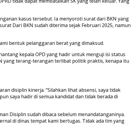
 DPRD tidak dapat membatalkan SK yang telah keluar. Yang
ganan kasus tersebut. Ia menyoroti surat dari BKN yang
 surat Dari BKN sudah diterima sejak Februari 2025, namun
ami bentuk pelanggaran berat yang dimaksud.
enantang kepala OPD yang hadir untuk menguji isi status
ng terang-terangan terlibat politik praktis, kenapa itu
disiplin kinerja. “Silahkan lihat absensi, saya tidak
un saya hadir di semua kandidat dan tidak berada di
an Disiplin sudah dibaca sebelum menandatanganinya.
ernal di dinas tempat kami bertugas. Tidak ada tim yang