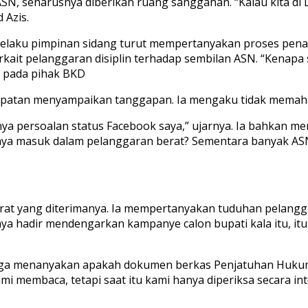
ASN, seharusnya diberikan ruang sanggahan. “Kalau kita di
 Azis.
elaku pimpinan sidang turut mempertanyakan proses penan
erkait pelanggaran disiplin terhadap sembilan ASN. “Kenapa
t pada pihak BKD
sempatan menyampaikan tanggapan. Ia mengaku tidak memah
nya persoalan status Facebook saya,” ujarnya. Ia bahkan m
ya masuk dalam pelanggaran berat? Sementara banyak ASN ya
t yang diterimanya. Ia mempertanyakan tuduhan pelanggaran 
ya hadir mendengarkan kampanye calon bupati kala itu, itup
juga menanyakan apakah dokumen berkas Penjatuhan Hukum
i membaca, tetapi saat itu kami hanya diperiksa secara int