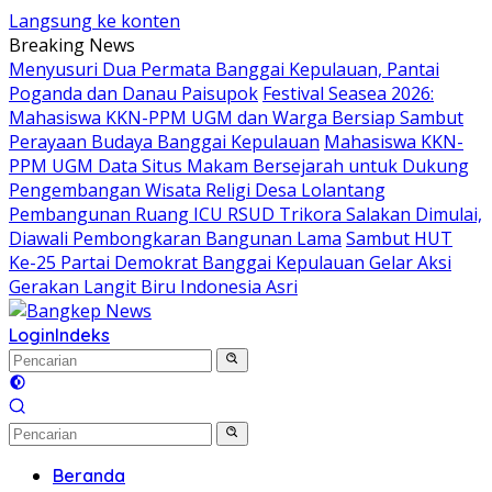
Langsung ke konten
Breaking News
Menyusuri Dua Permata Banggai Kepulauan, Pantai
Poganda dan Danau Paisupok
Festival Seasea 2026:
Mahasiswa KKN-PPM UGM dan Warga Bersiap Sambut
Perayaan Budaya Banggai Kepulauan
Mahasiswa KKN-
PPM UGM Data Situs Makam Bersejarah untuk Dukung
Pengembangan Wisata Religi Desa Lolantang
Pembangunan Ruang ICU RSUD Trikora Salakan Dimulai,
Diawali Pembongkaran Bangunan Lama
Sambut HUT
Ke-25 Partai Demokrat Banggai Kepulauan Gelar Aksi
Gerakan Langit Biru Indonesia Asri
Login
Indeks
Beranda