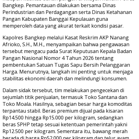
Bangkep. Pemantauan dilakukan bersama Dinas
Perindustrian dan Perdagangan serta Dinas Ketahanan
Pangan Kabupaten Banggai Kepulauan guna
memperoleh data yang akurat terkait kondisi pasar.
Kapolres Bangkep melalui Kasat Reskrim AKP Nanang
Afrioko, S.H., M.H., menyampaikan bahwa pengawasan
tersebut mengacu pada Surat Keputusan Kepala Badan
Pangan Nasional Nomor 4 Tahun 2026 tentang
pembentukan Satuan Tugas Sapu Bersih Pelanggaran
Harga. Menurutnya, langkah ini penting untuk menjaga
stabilitas ekonomi daerah dan melindungi konsumen.
Dalam sidak tersebut, tim melakukan pengecekan di
sejumlah titik penjualan, termasuk Toko Santana dan
Toko Moala. Hasilnya, sebagian besar harga komoditas
terpantau stabil. Beras premium dijual pada kisaran
Rp14.500 hingga Rp15.000 per kilogram, sedangkan
beras SPHP tetap sesuai ketentuan pemerintah yakni
Rp12.500 per kilogram. Sementara itu, bawang merah
berada di harga Rp52.000 per kilogram dan telur ayam