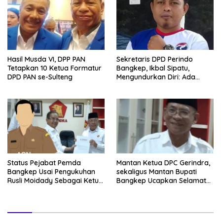
Hasil Musda VI, DPP PAN
Sekretaris DPD Perindo
Tetapkan 10 Ketua Formatur
Bangkep, Ikbal Sipatu,
DPD PAN se-Sulteng
Mengundurkan Diri: Ada
Apa?
Status Pejabat Pemda
Mantan Ketua DPC Gerindra,
Bangkep Usai Pengukuhan
sekaligus Mantan Bupati
Rusli Moidady Sebagai Ketua
Bangkep Ucapkan Selamat
DPC Gerindra Jadi Sorotan
Kepada Rusli.Moidady
Publik, Rusli Moidady Sikapi
Sebagai Ketua DPC Gerindra
Dengan Bijak
Bangkep yang Baru