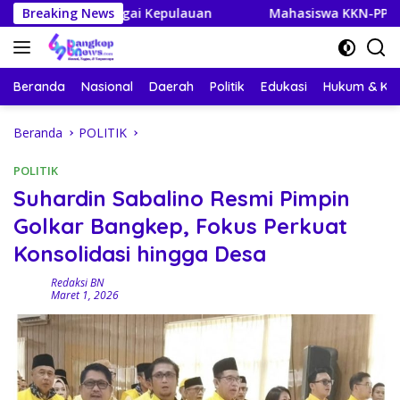
Langsung
gai Kepulauan
Breaking News
Mahasiswa KKN-PPM UGM Data Situs Ma
ke
konten
Beranda
Nasional
Daerah
Politik
Edukasi
Hukum & Kri
Beranda
POLITIK
POLITIK
Suhardin Sabalino Resmi Pimpin
Golkar Bangkep, Fokus Perkuat
Konsolidasi hingga Desa
Redaksi BN
Maret 1, 2026