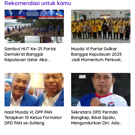
Rekomendasi untuk kamu
Sambut HUT Ke-25 Partai
Musda VI Partai Golkar
Demokrat Banggai
Banggai Kepulauan 2025
Kepulauan Gelar Aksi
Jadi Momentum Perkuat
Gerakan Langit Biru
Soliditas Kader
Indonesia Asri
Hasil Musda VI, DPP PAN
Sekretaris DPD Perindo
Tetapkan 10 Ketua Formatur
Bangkep, Ikbal Sipatu,
DPD PAN se-Sulteng
Mengundurkan Diri: Ada
Apa?