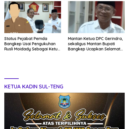
Status Pejabat Pemda
Mantan Ketua DPC Gerindra,
Bangkep Usai Pengukuhan
sekaligus Mantan Bupati
Rusli Moidady Sebagai Ketua
Bangkep Ucapkan Selamat
DPC Gerindra Jadi Sorotan
Kepada Rusli.Moidady
Publik, Rusli Moidady Sikapi
Sebagai Ketua DPC Gerindra
Dengan Bijak
Bangkep yang Baru
KETUA KADIN SUL-TENG