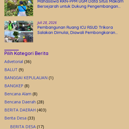
Mahasiswa KKN-PPM UGM Data Situs Makam
Bersejarah untuk Dukung Pengembangan
Wisata Religi Desa Lolantang
Juli 28, 2026
Pembangunan Ruang ICU RSUD Trikora
Salakan Dimulai, Diawali Pembongkaran
Bangunan Lama
Pilih Kategori Berita
Advetorial
(36)
BALUT
(9)
BANGGAI KEPULAUAN
(1)
BANGKEP
(8)
Bencana Alam
(8)
Bencana Daerah
(28)
BERITA DAERAH
(403)
Berita Desa
(33)
BERITA DESA
(17)