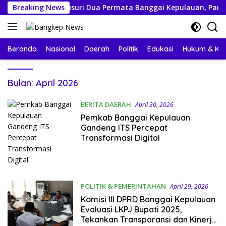
Langsung
Menyusuri Dua Permata Banggai Kepulauan, Pantai Poganda d
Breaking News
ke
konten
Beranda
Nasional
Daerah
Politik
Edukasi
Hukum & Kri
Bulan:
April 2026
BERITA DAERAH
April 30, 2026
Pemkab Banggai Kepulauan
Gandeng ITS Percepat
Transformasi Digital
POLITIK & PEMERINTAHAN
April 29, 2026
Komisi III DPRD Banggai Kepulauan
Evaluasi LKPJ Bupati 2025,
Tekankan Transparansi dan Kinerja