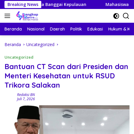
Langsung
aya Banggai Kepulauan
Breaking News
Mahasiswa KKN-PPM UGM Data S
ke
konten
Beranda
Nasional
Daerah
Politik
Edukasi
Hukum & Kri
Beranda
Uncategorized
Uncategorized
Bantuan CT Scan dari Presiden dan
Menteri Kesehatan untuk RSUD
Trikora Salakan
Redaksi BN
Juli 7, 2026