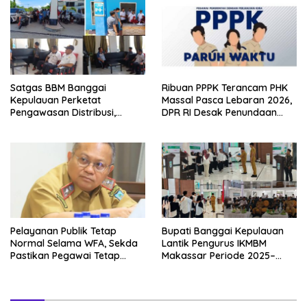
Satgas BBM Banggai
Ribuan PPPK Terancam PHK
Kepulauan Perketat
Massal Pasca Lebaran 2026,
Pengawasan Distribusi,
DPR RI Desak Penundaan
Cegah Penyimpangan dan
Aturan UU HKPD
Jamin Pasokan
Pelayanan Publik Tetap
Bupati Banggai Kepulauan
Normal Selama WFA, Sekda
Lantik Pengurus IKMBM
Pastikan Pegawai Tetap
Makassar Periode 2025–
Optimal Bekerja Online
2026