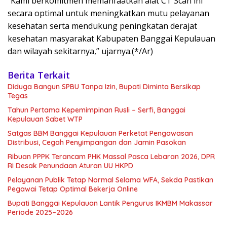
“Kami berkomitmen memanfaatkan alat CT Scan ini
secara optimal untuk meningkatkan mutu pelayanan
kesehatan serta mendukung peningkatan derajat
kesehatan masyarakat Kabupaten Banggai Kepulauan
dan wilayah sekitarnya,” ujarnya.(*/Ar)
Berita Terkait
Diduga Bangun SPBU Tanpa Izin, Bupati Diminta Bersikap
Tegas
Tahun Pertama Kepemimpinan Rusli – Serfi, Banggai
Kepulauan Sabet WTP
Satgas BBM Banggai Kepulauan Perketat Pengawasan
Distribusi, Cegah Penyimpangan dan Jamin Pasokan
Ribuan PPPK Terancam PHK Massal Pasca Lebaran 2026, DPR
RI Desak Penundaan Aturan UU HKPD
Pelayanan Publik Tetap Normal Selama WFA, Sekda Pastikan
Pegawai Tetap Optimal Bekerja Online
Bupati Banggai Kepulauan Lantik Pengurus IKMBM Makassar
Periode 2025–2026