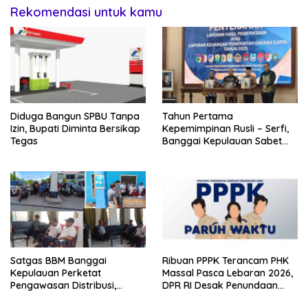
Rekomendasi untuk kamu
Diduga Bangun SPBU Tanpa
Tahun Pertama
Izin, Bupati Diminta Bersikap
Kepemimpinan Rusli – Serfi,
Tegas
Banggai Kepulauan Sabet
WTP
Satgas BBM Banggai
Ribuan PPPK Terancam PHK
Kepulauan Perketat
Massal Pasca Lebaran 2026,
Pengawasan Distribusi,
DPR RI Desak Penundaan
Cegah Penyimpangan dan
Aturan UU HKPD