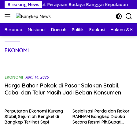
Langsung
ersiap Sambut Perayaan Budaya Banggai Kepulauan
Breaking News
Ma
ke
konten
Beranda
Nasional
Daerah
Politik
Edukasi
Hukum & Kri
EKONOMI
EKONOMI
April 14, 2025
Harga Bahan Pokok di Pasar Salakan Stabil,
Cabai dan Telur Masih Jadi Beban Konsumen
Perputaran Ekonomi Kurang
Sosialisasi Perda dan Rakor
Stabil, Sejumlah Bengkel di
RANHAM Bangkep Dibuka
Bangkep Terlihat Sepi
Secara Resmi Plh.Bupati
Bangkep