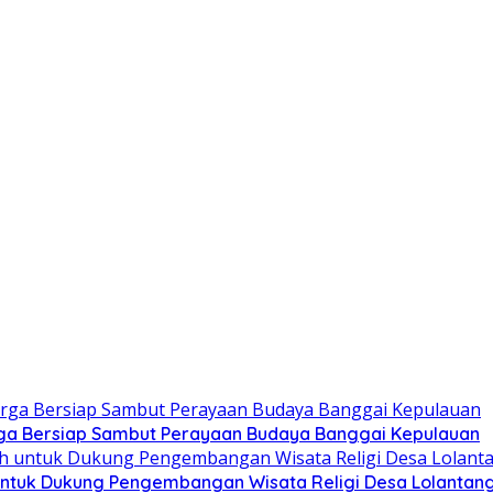
ga Bersiap Sambut Perayaan Budaya Banggai Kepulauan
ntuk Dukung Pengembangan Wisata Religi Desa Lolantan