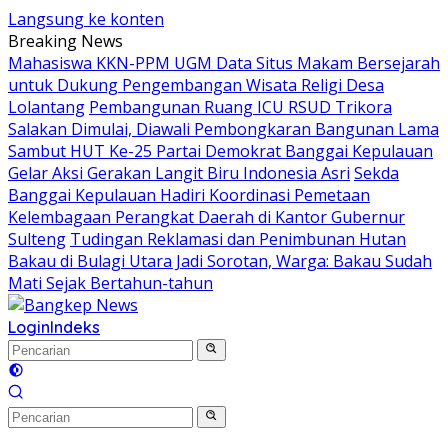
Langsung ke konten
Breaking News
Mahasiswa KKN-PPM UGM Data Situs Makam Bersejarah
untuk Dukung Pengembangan Wisata Religi Desa
Lolantang
Pembangunan Ruang ICU RSUD Trikora
Salakan Dimulai, Diawali Pembongkaran Bangunan Lama
Sambut HUT Ke-25 Partai Demokrat Banggai Kepulauan
Gelar Aksi Gerakan Langit Biru Indonesia Asri
Sekda
Banggai Kepulauan Hadiri Koordinasi Pemetaan
Kelembagaan Perangkat Daerah di Kantor Gubernur
Sulteng
Tudingan Reklamasi dan Penimbunan Hutan
Bakau di Bulagi Utara Jadi Sorotan, Warga: Bakau Sudah
Mati Sejak Bertahun-tahun
Login
Indeks