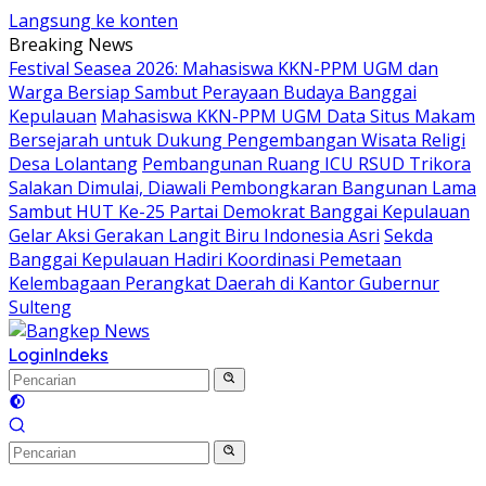
Langsung ke konten
Breaking News
Festival Seasea 2026: Mahasiswa KKN-PPM UGM dan
Warga Bersiap Sambut Perayaan Budaya Banggai
Kepulauan
Mahasiswa KKN-PPM UGM Data Situs Makam
Bersejarah untuk Dukung Pengembangan Wisata Religi
Desa Lolantang
Pembangunan Ruang ICU RSUD Trikora
Salakan Dimulai, Diawali Pembongkaran Bangunan Lama
Sambut HUT Ke-25 Partai Demokrat Banggai Kepulauan
Gelar Aksi Gerakan Langit Biru Indonesia Asri
Sekda
Banggai Kepulauan Hadiri Koordinasi Pemetaan
Kelembagaan Perangkat Daerah di Kantor Gubernur
Sulteng
Login
Indeks