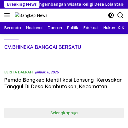
Langsung
 Dukung Pengembangan Wisata Religi Desa Lolantang
Breaking News
ke
konten
Beranda
Nasional
Daerah
Politik
Edukasi
Hukum & Kri
CV.BHINEKA BANGGAI BERSATU
BERITA DAERAH
Januari 6, 2026
Pemda Bangkep Identifikasi Lansung Kerusakan
Tanggul Di Desa Kambutokan, Kecamatan
Totikum
Selengkapnya