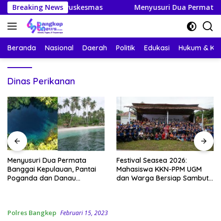
Langsung
gan BLUD Puskesmas
Breaking News
Menyusuri Dua Permata Banggai Ke
ke
konten
Beranda
Nasional
Daerah
Politik
Edukasi
Hukum & Kri
Dinas Perikanan
Menyusuri Dua Permata
Festival Seasea 2026:
Banggai Kepulauan, Pantai
Mahasiswa KKN-PPM UGM
Poganda dan Danau
dan Warga Bersiap Sambut
Paisupok
Perayaan Budaya Banggai
Kepulauan
Polres Bangkep
Februari 15, 2023