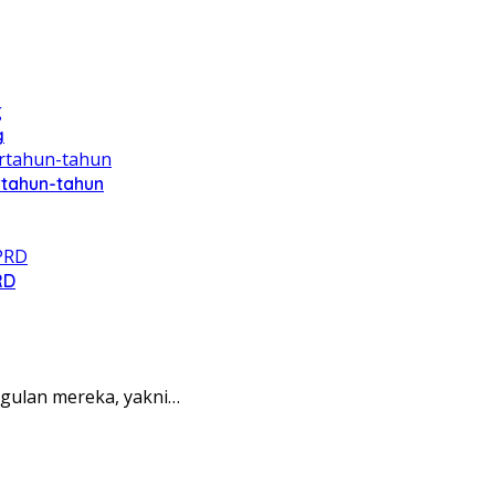
g
rtahun-tahun
RD
gulan mereka, yakni…