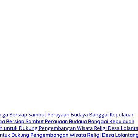
ga Bersiap Sambut Perayaan Budaya Banggai Kepulauan
ntuk Dukung Pengembangan Wisata Religi Desa Lolantan