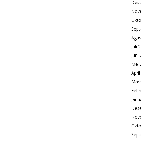
Des
Nov
Okto
Sept
Agus
Juli 
Juni
Mei 
Apri
Mare
Febr
Janu
Des
Nov
Okto
Sept