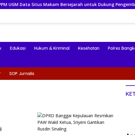
s Makam Bersejarah untuk Dukung Pengembangan Wisata Reli
k
Edukasi
Hukum & Kriminal
Kesehatan
Polres Bangk
r
SOP Jurnalis
KE
i