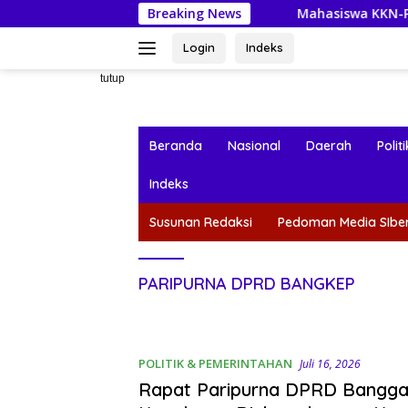
Langsung
Breaking News
Mahasiswa KKN-PPM UGM Data Situ
ke
konten
Login
Indeks
tutup
Beranda
Nasional
Daerah
Politi
Indeks
Susunan Redaksi
Pedoman Media SIbe
PARIPURNA DPRD BANGKEP
POLITIK & PEMERINTAHAN
Juli 16, 2026
Rapat Paripurna DPRD Bangga