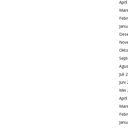
Apri
Mare
Febr
Janu
Des
Nov
Okto
Sept
Agus
Juli 
Juni
Mei 
Apri
Mare
Febr
Janu