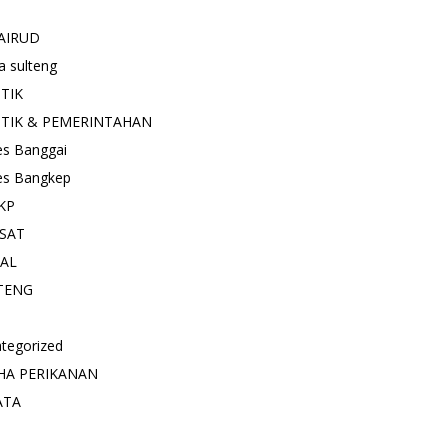
AIRUD
a sulteng
ITIK
ITIK & PEMERINTAHAN
es Banggai
es Bangkep
KP
SAT
IAL
TENG
tegorized
HA PERIKANAN
ATA