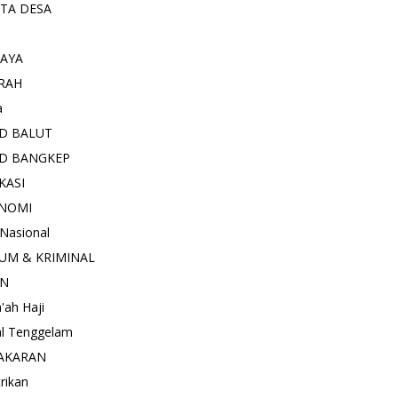
ITA DESA
AYA
RAH
a
D BALUT
D BANGKEP
KASI
NOMI
 Nasional
UM & KRIMINAL
AN
'ah Haji
l Tenggelam
AKARAN
trikan