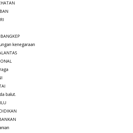
EHATAN
BAN
RI
 BANGKEP
ungan kenegaraan
ALANTAS
IONAL
raga
NI
TAI
a balut.
ILU
DIDIKAN
BANKAN
anian