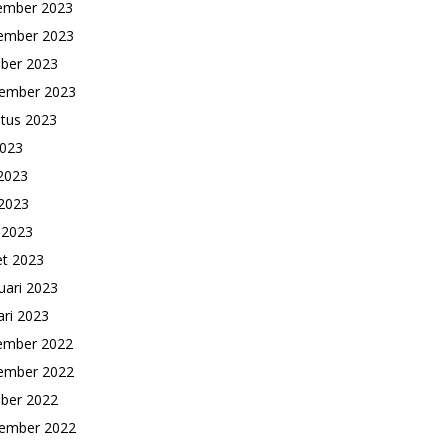
ember 2023
ember 2023
ber 2023
ember 2023
tus 2023
2023
 2023
2023
l 2023
t 2023
uari 2023
ari 2023
ember 2022
ember 2022
ber 2022
ember 2022