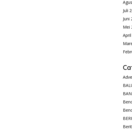
Agus
Juli 
Juni
Mei 
Apri
Mare
Febr
Ca
Adve
BAL
BAN
Ben
Ben
BER
Beri