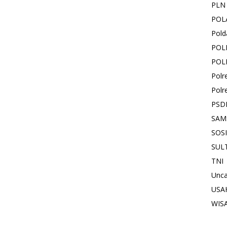
PLN
POL
Pold
POL
POL
Polr
Polr
PSD
SAM
SOS
SUL
TNI
Unca
USA
WIS