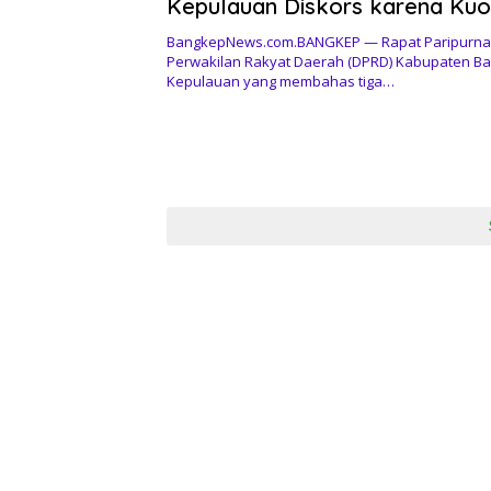
Kepulauan Diskors karena Ku
Belum Terpenuhi
BangkepNews.com.BANGKEP — Rapat Paripurn
Perwakilan Rakyat Daerah (DPRD) Kabupaten Ba
Kepulauan yang membahas tiga…