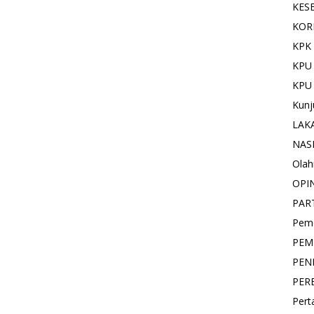
KES
KOR
KPK 
KPU
KPU
Kunj
LAK
NAS
Olah
OPI
PAR
Pemd
PEM
PEN
PER
Pert