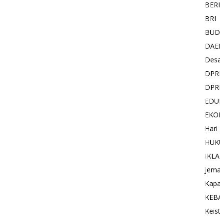
BER
BRI
BUD
DAE
Des
DPR
DPR
EDU
EKO
Hari
HUK
IKL
Jema
Kapa
KEB
Keis