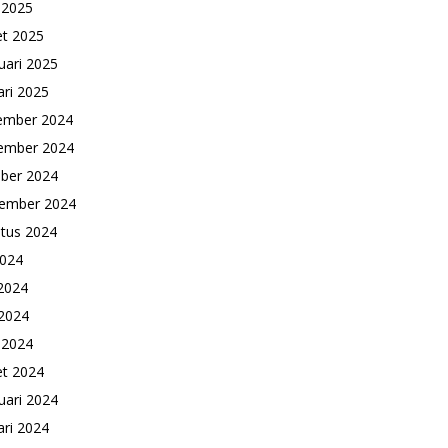
l 2025
t 2025
uari 2025
ari 2025
ember 2024
ember 2024
ber 2024
ember 2024
tus 2024
2024
 2024
2024
l 2024
t 2024
uari 2024
ari 2024