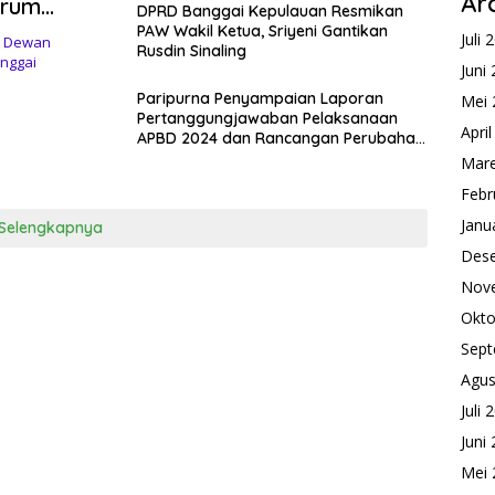
Ar
orum
DPRD Banggai Kepulauan Resmikan
PAW Wakil Ketua, Sriyeni Gantikan
Juli 
a Dewan
Rusdin Sinaling
nggai
Juni
Paripurna Penyampaian Laporan
Mei 
Pertanggungjawaban Pelaksanaan
Apri
APBD 2024 dan Rancangan Perubahan
KUA-PPAS Tahun 2025
Mare
Febr
Janu
Selengkapnya
Des
Nov
Okto
Sept
Agus
Juli 
Juni
Mei 