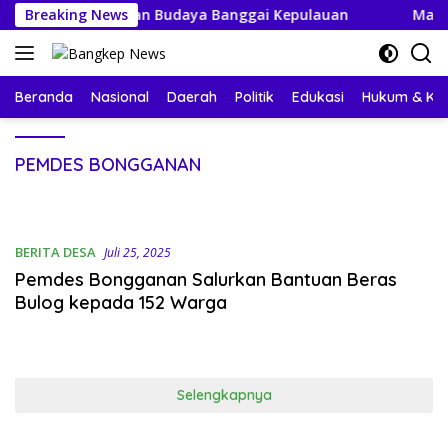
Langsung
mbut Perayaan Budaya Banggai Kepulauan
Breaking News
Mahasiswa K
ke
konten
Beranda
Nasional
Daerah
Politik
Edukasi
Hukum & Kri
PEMDES BONGGANAN
BERITA DESA
Juli 25, 2025
Pemdes Bongganan Salurkan Bantuan Beras
Bulog kepada 152 Warga
Selengkapnya