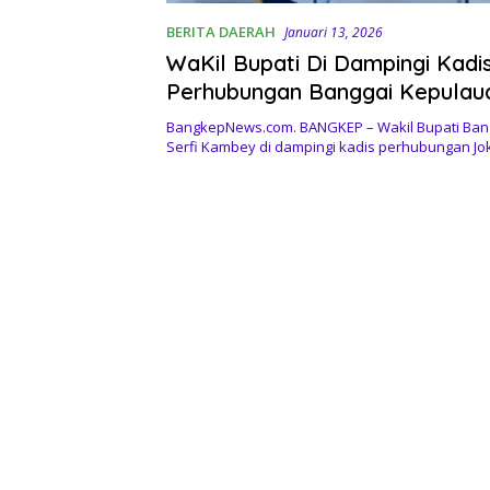
BERITA DAERAH
Januari 13, 2026
WaKil Bupati Di Dampingi Kadi
Perhubungan Banggai Kepulau
Audiensi Perkembangan Transp
BangkepNews.com. BANGKEP – Wakil Bupati Ban
Laut di Dishub Provinsi Sulawe
Serfi Kambey di dampingi kadis perhubungan Jo