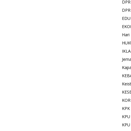
DPR
DPR
EDU
EKO
Hari
HUK
IKL
Jema
Kapa
KEB
Keis
KES
KOR
KPK 
KPU
KPU