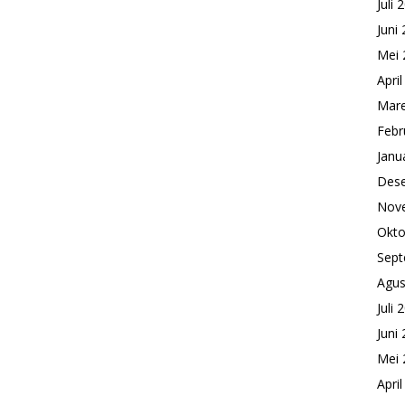
Juli 
Juni
Mei 
Apri
Mare
Febr
Janu
Des
Nov
Okto
Sept
Agus
Juli 
Juni
Mei 
Apri