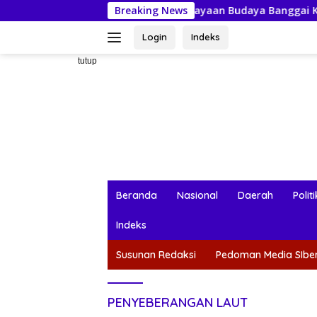
Langsung
Bersiap Sambut Perayaan Budaya Banggai Kepulauan
Breaking News
M
ke
konten
Login
Indeks
tutup
Beranda
Nasional
Daerah
Politi
Indeks
Susunan Redaksi
Pedoman Media SIbe
PENYEBERANGAN LAUT