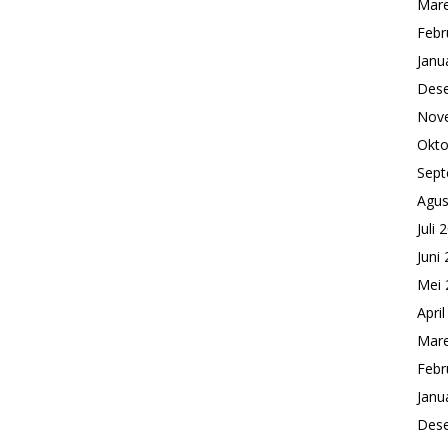
Mare
Febr
Janu
Des
Nov
Okto
Sept
Agus
Juli 
Juni
Mei 
Apri
Mare
Febr
Janu
Des