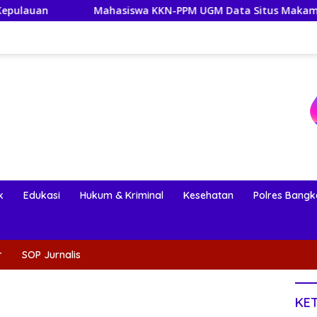
ahasiswa KKN-PPM UGM Data Situs Makam Bersejarah untuk Du
k
Edukasi
Hukum & Kriminal
Kesehatan
Polres Bangk
r
SOP Jurnalis
KE