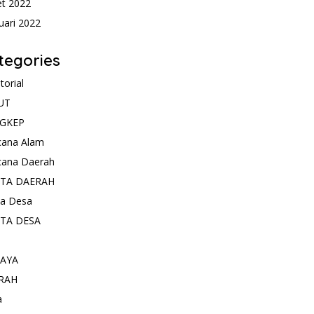
t 2022
uari 2022
tegories
torial
UT
GKEP
cana Alam
cana Daerah
ITA DAERAH
ta Desa
ITA DESA
AYA
RAH
a