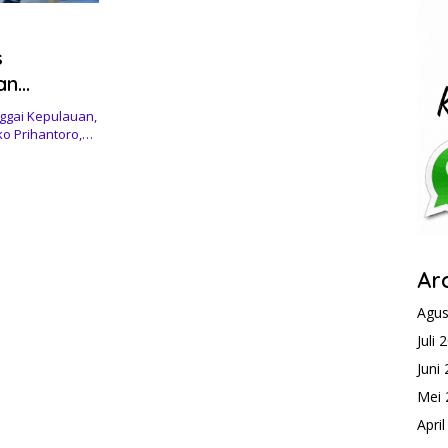
s
an
ortasi
ggai Kepulauan,
si Tengah
ko Prihantoro,…
Ar
Agus
Juli 
Juni
Mei 
Apri