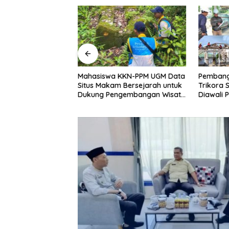
KKN-PPM UGM Data
Pembangunan Ruang ICU RSUD
Sambut H
 Bersejarah untuk
Trikora Salakan Dimulai,
Demokra
gembangan Wisata
Diawali Pembongkaran
Gelar Ak
Lolantang
Bangunan Lama
Indonesia