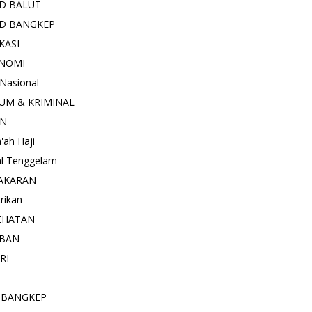
D BALUT
D BANGKEP
KASI
NOMI
 Nasional
UM & KRIMINAL
AN
'ah Haji
l Tenggelam
AKARAN
trikan
EHATAN
BAN
RI
 BANGKEP