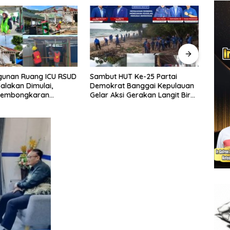
UT Ke-25 Partai
Sekda Banggai Kepulauan
Tudi
t Banggai Kepulauan
Hadiri Koordinasi Pemetaan
Peni
si Gerakan Langit Biru
Kelembagaan Perangkat
Bulag
 Asri
Daerah di Kantor Gubernur
Warg
Sulteng
Sejak