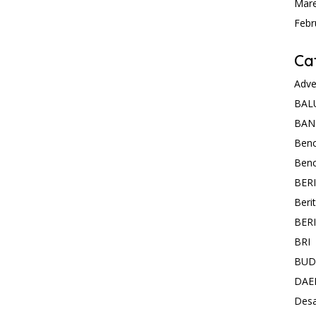
Mare
Febr
Ca
Adve
BAL
BAN
Ben
Ben
BER
Beri
BER
BRI
BUD
DAE
Des