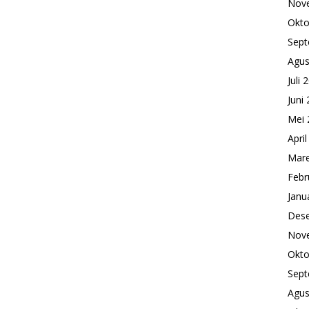
Nov
Okto
Sept
Agus
Juli 
Juni
Mei 
Apri
Mare
Febr
Janu
Des
Nov
Okto
Sept
Agus