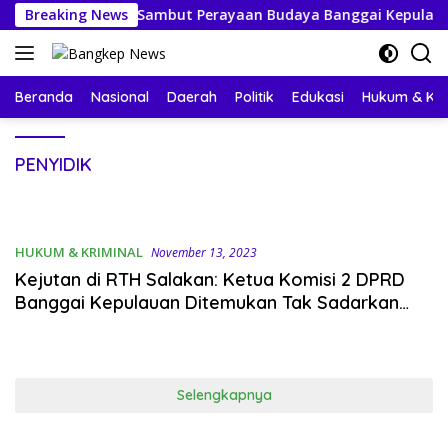
Langsung
arga Bersiap Sambut Perayaan Budaya Banggai Kepulauan
Breaking News
ke
konten
Beranda
Nasional
Daerah
Politik
Edukasi
Hukum & Kri
PENYIDIK
HUKUM & KRIMINAL
November 13, 2023
Kejutan di RTH Salakan: Ketua Komisi 2 DPRD
Banggai Kepulauan Ditemukan Tak Sadarkan
Diri, Penyelidikan Masih Berlangsung
Selengkapnya