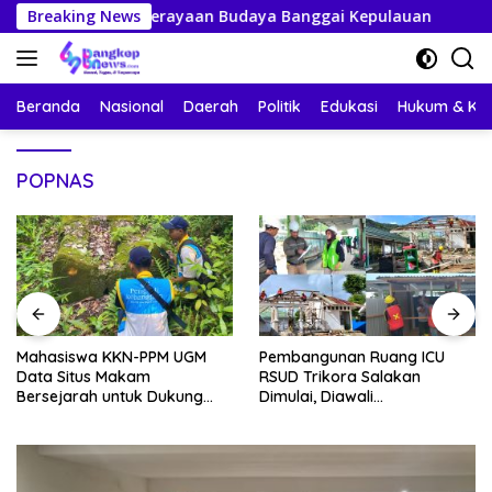
Langsung
ambut Perayaan Budaya Banggai Kepulauan
Breaking News
Mahasiswa 
ke
konten
Beranda
Nasional
Daerah
Politik
Edukasi
Hukum & Kri
POPNAS
Mahasiswa KKN-PPM UGM
Pembangunan Ruang ICU
Data Situs Makam
RSUD Trikora Salakan
Bersejarah untuk Dukung
Dimulai, Diawali
Pengembangan Wisata Religi
Pembongkaran Bangunan
Desa Lolantang
Lama