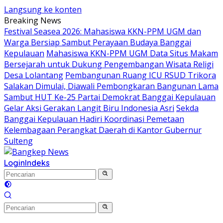
Langsung ke konten
Breaking News
Festival Seasea 2026: Mahasiswa KKN-PPM UGM dan
Warga Bersiap Sambut Perayaan Budaya Banggai
Kepulauan
Mahasiswa KKN-PPM UGM Data Situs Makam
Bersejarah untuk Dukung Pengembangan Wisata Religi
Desa Lolantang
Pembangunan Ruang ICU RSUD Trikora
Salakan Dimulai, Diawali Pembongkaran Bangunan Lama
Sambut HUT Ke-25 Partai Demokrat Banggai Kepulauan
Gelar Aksi Gerakan Langit Biru Indonesia Asri
Sekda
Banggai Kepulauan Hadiri Koordinasi Pemetaan
Kelembagaan Perangkat Daerah di Kantor Gubernur
Sulteng
Login
Indeks