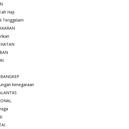
AN
'ah Haji
l Tenggelam
AKARAN
trikan
EHATAN
BAN
RI
 BANGKEP
ungan kenegaraan
ALANTAS
IONAL
raga
NI
TAI