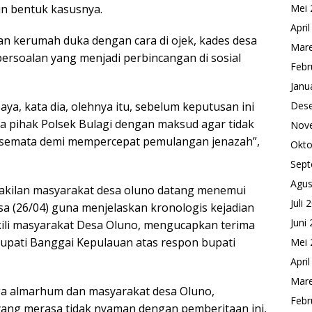
pun bentuk kasusnya.
Mei 
Apri
an kerumah duka dengan cara di ojek, kades desa
Mare
ersoalan yang menjadi perbincangan di sosial
Febr
Janu
ya, kata dia, olehnya itu, sebelum keputusan ini
Des
a pihak Polsek Bulagi dengan maksud agar tidak
Nov
ini semata demi mempercepat pemulangan jenazah”,
Okto
Sept
Agus
akilan masyarakat desa oluno datang menemui
Juli 
sa (26/04) guna menjelaskan kronologis kejadian
Juni
ili masyarakat Desa Oluno, mengucapkan terima
bupati Banggai Kepulauan atas respon bupati
Mei 
Apri
Mare
ga almarhum dan masyarakat desa Oluno,
Febr
yang merasa tidak nyaman dengan pemberitaan ini,