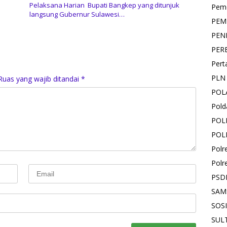
Pelaksana Harian Bupati Bangkep yang ditunjuk
Pemd
langsung Gubernur Sulawesi…
PEM
PEN
PER
Pert
PLN
Ruas yang wajib ditandai
*
POL
Pold
POL
POL
Polr
Polr
PSD
SAM
SOS
SUL