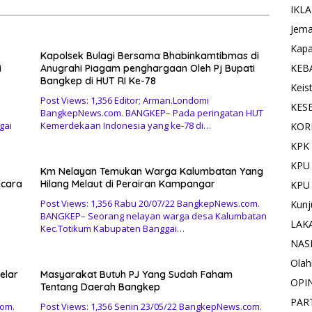
IKL
Jema
Kapa
Kapolsek Bulagi Bersama Bhabinkamtibmas di
KEB
i
Anugrahi Piagam penghargaan Oleh Pj Bupati
Bangkep di HUT RI Ke-78
Keis
Post Views: 1,356 Editor; Arman.Londomi
KES
BangkepNews.com. BANGKEP– Pada peringatan HUT
gai
Kemerdekaan Indonesia yang ke-78 di…
KOR
KPK 
KPU
Km Nelayan Temukan Warga Kalumbatan Yang
ecara
Hilang Melaut di Perairan Kampangar
KPU
Post Views: 1,356 Rabu 20/07/22 BangkepNews.com.
Kunj
BANGKEP– Seorang nelayan warga desa Kalumbatan
LAK
Kec.Totikum Kabupaten Banggai…
NAS
Olah
elar
Masyarakat Butuh PJ Yang Sudah Faham
OPI
Tentang Daerah Bangkep
PAR
com.
Post Views: 1,356 Senin 23/05/22 BangkepNews.com.