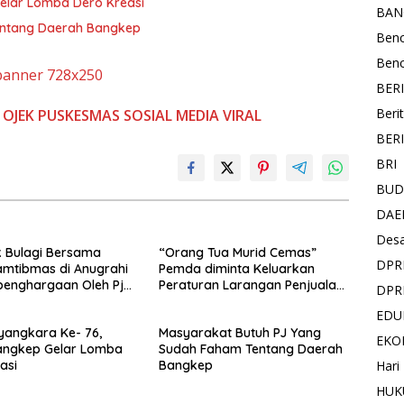
elar Lomba Dero Kreasi
BAN
entang Daerah Bangkep
Ben
Ben
BER
Beri
OJEK
PUSKESMAS
SOSIAL MEDIA
VIRAL
BER
BRI
BUD
DAE
Des
 Bulagi Bersama
“Orang Tua Murid Cemas”
DPR
mtibmas di Anugrahi
Pemda diminta Keluarkan
penghargaan Oleh Pj
Peraturan Larangan Penjualan
DPR
angkep di HUT RI Ke-
Secara Bebas Lem Fox
EDU
angkara Ke- 76,
Masyarakat Butuh PJ Yang
EKO
Bangkep Gelar Lomba
Sudah Faham Tentang Daerah
asi
Bangkep
Hari
HUK