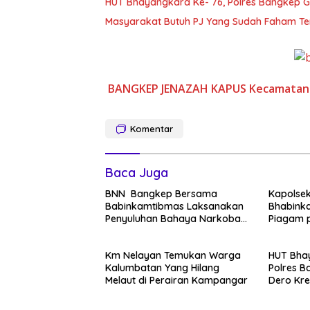
HUT Bhayangkara Ke- 76, Polres Bangkep G
Masyarakat Butuh PJ Yang Sudah Faham T
BANGKEP
JENAZAH
KAPUS
Kecamatan
Komentar
Baca Juga
BNN Bangkep Bersama
Kapolsek
Babinkamtibmas Laksanakan
Bhabinka
Penyuluhan Bahaya Narkoba
Piagam 
di SMPN 2 Tinangkung Desa
Bupati B
Bulungkobit
78
Km Nelayan Temukan Warga
HUT Bhay
Kalumbatan Yang Hilang
Polres 
Melaut di Perairan Kampangar
Dero Kre