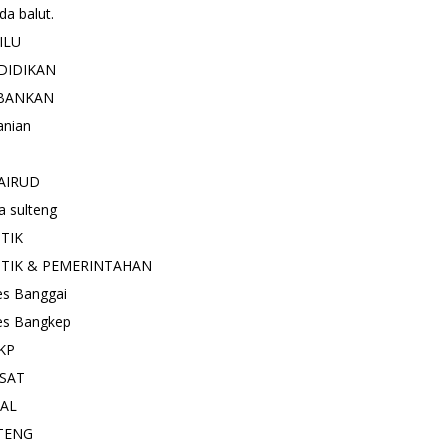
a balut.
ILU
DIDIKAN
BANKAN
anian
AIRUD
a sulteng
ITIK
ITIK & PEMERINTAHAN
es Banggai
es Bangkep
KP
SAT
IAL
TENG