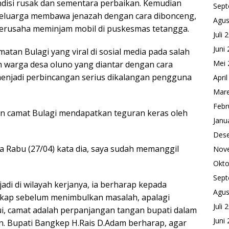
disi rusak dan sementara perbaikan. Kemudian
Sept
Keluarga membawa jenazah dengan cara dibonceng,
Agus
erusaha meminjam mobil di puskesmas tetangga.
Juli 
Juni
tan Bulagi yang viral di sosial media pada salah
Mei 
h warga desa oluno yang diantar dengan cara
njadi perbincangan serius dikalangan pengguna
Apri
Mare
Febr
an camat Bulagi mendapatkan teguran keras oleh
Janu
Des
 Rabu (27/04) kata dia, saya sudah memanggil
Nov
Okto
Sept
adi di wilayah kerjanya, ia berharap kepada
Agus
ikap sebelum menimbulkan masalah, apalagi
Juli 
ui, camat adalah perpanjangan tangan bupati dalam
Juni
n. Bupati Bangkep H.Rais D.Adam berharap, agar