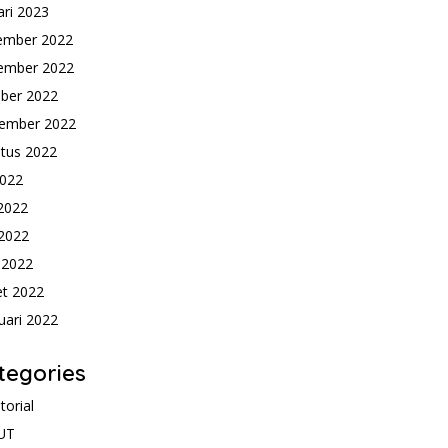
ari 2023
ember 2022
ember 2022
ber 2022
ember 2022
tus 2022
2022
 2022
2022
l 2022
t 2022
uari 2022
tegories
torial
UT