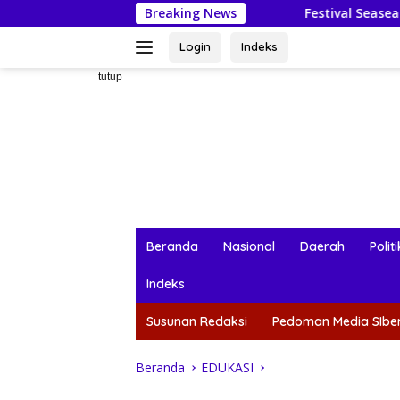
Langsung
Breaking News
Festival Seasea 2026: Mahasis
ke
konten
Login
Indeks
tutup
Beranda
Nasional
Daerah
Politi
Indeks
Susunan Redaksi
Pedoman Media SIbe
Beranda
EDUKASI