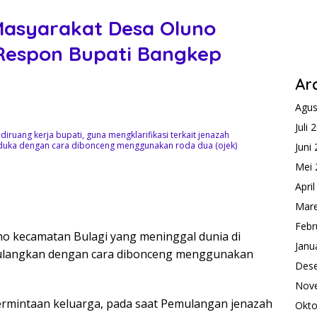
Masyarakat Desa Oluno
 Respon Bupati Bangkep
Ar
Agus
Juli 
ruang kerja bupati, guna mengklarifikasi terkait jenazah
duka dengan cara dibonceng menggunakan roda dua (ojek)
Juni
Mei 
Apri
Mare
Febr
no kecamatan Bulagi yang meninggal dunia di
Janu
pulangkan dengan cara dibonceng menggunakan
Des
Nov
rmintaan keluarga, pada saat Pemulangan jenazah
Okto