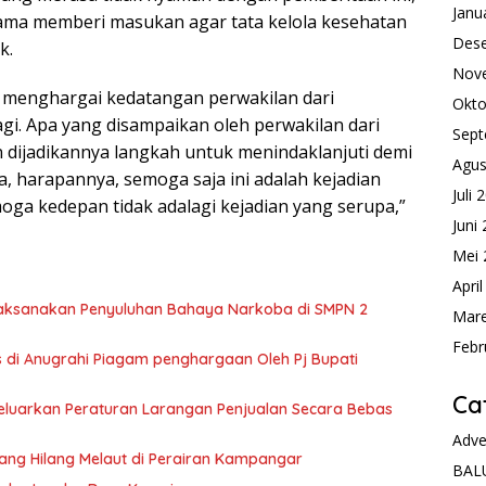
Janu
ama memberi masukan agar tata kelola kesehatan
Des
k.
Nov
 menghargai kedatangan perwakilan dari
Okto
i. Apa yang disampaikan oleh perwakilan dari
Sept
n dijadikannya langkah untuk menindaklanjuti demi
Agus
 harapannya, semoga saja ini adalah kejadian
Juli 
moga kedepan tidak adalagi kejadian yang serupa,”
Juni
Mei 
Apri
ksanakan Penyuluhan Bahaya Narkoba di SMPN 2
Mare
Febr
di Anugrahi Piagam penghargaan Oleh Pj Bupati
Ca
luarkan Peraturan Larangan Penjualan Secara Bebas
Adve
g Hilang Melaut di Perairan Kampangar
BAL