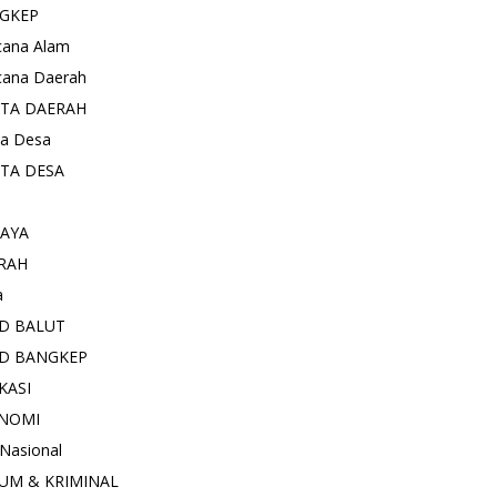
GKEP
cana Alam
cana Daerah
ITA DAERAH
ta Desa
ITA DESA
AYA
RAH
a
D BALUT
D BANGKEP
KASI
NOMI
 Nasional
UM & KRIMINAL