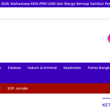
wa KKN-PPM UGM dan Warga Bersiap Sambut Perayaan Budaya Ba
k
Edukasi
Hukum & Kriminal
Kesehatan
Polres Bangk
r
SOP Jurnalis
KE