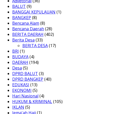
Advetorial
(36)
BALUT
(9)
BANGGAI KEPULAUAN
(1)
BANGKEP
(8)
Bencana Alam
(8)
Bencana Daerah
(28)
BERITA DAERAH
(402)
Berita Desa
(33)
BERITA DESA
(17)
BRI
(1)
BUDAYA
(4)
DAERAH
(194)
Desa
(5)
DPRD BALUT
(3)
DPRD BANGKEP
(40)
EDUKASI
(13)
EKONOMI
(5)
Hari Nasional
(4)
HUKUM & KRIMINAL
(105)
IKLAN
(5)
Jema'ah Haji
(1)