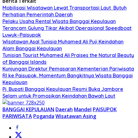
Berita Terkait
Mobilisasi Wisatawan Lewat Transportasi Laut Butuh
Perhatian Pemerintah Daerah
Pelaku Usaha Rental Wisata Banggai Kepulauan
Terancam Gulung Tikar Akibat Operasional Speedboat
Luwuk–Paisupok
Wisatawan Asal Tunisia Muhamed Ali Puji Keindahan
Alam Banggai Kepulauan
Tunisian Tourist Muhamed Ali Praises the Natural Beauty
of Banggai Islands
Kunjungan Direktur Pemasaran Kementerian Pariwisata
RI ke Paisupok, Momentum Bangkitnya Wisata Banggai
Kepulauan
Pj. Bupati Banggai Kepulauan Resmi Buka Jambore
Selam untuk Promosikan Keindahan Bawah Laut
BANGGAI KEPULAUAN
Daerah
Mandel
PAISUPOK
PARIWISATA
Poganda
Wisatawan Asing