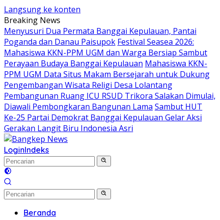
Langsung ke konten
Breaking News
Menyusuri Dua Permata Banggai Kepulauan, Pantai
Poganda dan Danau Paisupok
Festival Seasea 2026:
Mahasiswa KKN-PPM UGM dan Warga Bersiap Sambut
Perayaan Budaya Banggai Kepulauan
Mahasiswa KKN-
PPM UGM Data Situs Makam Bersejarah untuk Dukung
Pengembangan Wisata Religi Desa Lolantang
Pembangunan Ruang ICU RSUD Trikora Salakan Dimulai,
Diawali Pembongkaran Bangunan Lama
Sambut HUT
Ke-25 Partai Demokrat Banggai Kepulauan Gelar Aksi
Gerakan Langit Biru Indonesia Asri
Login
Indeks
Beranda