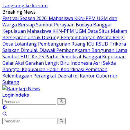
Langsung ke konten
Breaking News
Festival Seasea 2026: Mahasiswa KKN-PPM UGM dan
Warga Bersiap Sambut Perayaan Budaya Banggai
Kepulauan
Mahasiswa KKN-PPM UGM Data Situs Makam
Bersejarah untuk Dukung Pengembangan Wisata Religi
Desa Lolantang
Pembangunan Ruang ICU RSUD Trikora
Salakan Dimulai, Diawali Pembongkaran Bangunan Lama
Sambut HUT Ke-25 Partai Demokrat Banggai Kepulauan
Gelar Aksi Gerakan Langit Biru Indonesia Asri
Sekda
Banggai Kepulauan Hadiri Koordinasi Pemetaan
Kelembagaan Perangkat Daerah di Kantor Gubernur
Sulteng
Login
Indeks