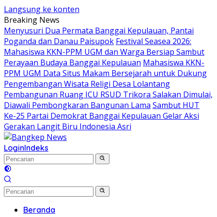
Langsung ke konten
Breaking News
Menyusuri Dua Permata Banggai Kepulauan, Pantai
Poganda dan Danau Paisupok
Festival Seasea 2026:
Mahasiswa KKN-PPM UGM dan Warga Bersiap Sambut
Perayaan Budaya Banggai Kepulauan
Mahasiswa KKN-
PPM UGM Data Situs Makam Bersejarah untuk Dukung
Pengembangan Wisata Religi Desa Lolantang
Pembangunan Ruang ICU RSUD Trikora Salakan Dimulai,
Diawali Pembongkaran Bangunan Lama
Sambut HUT
Ke-25 Partai Demokrat Banggai Kepulauan Gelar Aksi
Gerakan Langit Biru Indonesia Asri
Login
Indeks
Beranda