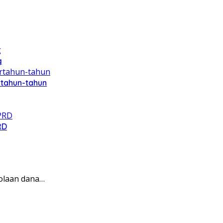
g
rtahun-tahun
RD
olaan dana…