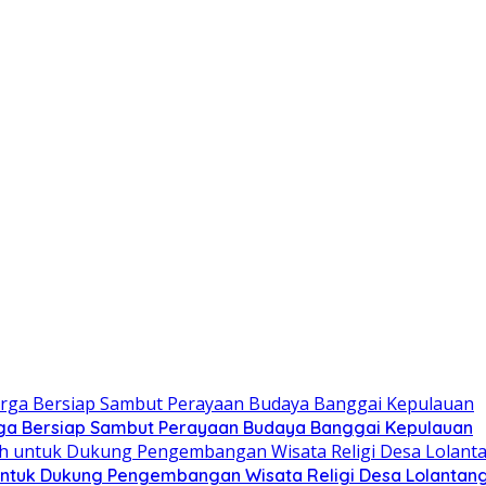
ga Bersiap Sambut Perayaan Budaya Banggai Kepulauan
ntuk Dukung Pengembangan Wisata Religi Desa Lolantan