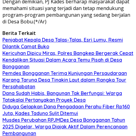
Dengan demikian, PJ Kades berharap masyarakat dapat
memahami situasi yang terjadi dan tetap mendukung
program-program pembangunan yang sedang berjalan
di Desa Bobu.(*/Ar)
Berita Terkait
Penjabat Kepala Desa Talas-Talas, Esri Lumu, Resmi
Dilantik Camat Buko
Kericuhan Dipicu Miras, Polres Bangkep Bergerak Cepat
Kendalikan Situasi Dalam Acara Temu Pisah di Desa
Bongganan
Pemdes Bongganan Terima Kunjungan Persaudaraan
Karang Taruna Desa Tinakin Laut dalam Rangka Tour
Persahabatan
Dana Sudah Habis, Bangunan Tak Berfungsi: Warga
Tatakalai Pertanyakan Proyek Desa
Diduga Gelapkan Dana Pengadaan Perahu Fiber Rp160
Juta, Kades Taduno Sulit Ditemui
Musdes Perubahan RPJMDes Desa Bongganan Tahun
2025 Digelar, Warga Diajak Aktif Dalam Perencanaan
Pembangunan