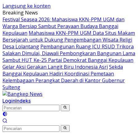
Langsung ke konten
Breaking News
Festival Seasea 2026: Mahasiswa KKN-PPM UGM dan
Warga Bersiap Sambut Perayaan Budaya Banggai
Kepulauan
Mahasiswa KKN-PPM UGM Data Situs Makam
Bersejarah untuk Dukung Pengembangan Wisata Religi
Desa Lolantang
Pembangunan Ruang ICU RSUD Trikora
Salakan Dimulai, Diawali Pembongkaran Bangunan Lama
Sambut HUT Ke-25 Partai Demokrat Banggai Kepulauan
Gelar Aksi Gerakan Langit Biru Indonesia Asri
Sekda
Banggai Kepulauan Hadiri Koordinasi Pemetaan
Kelembagaan Perangkat Daerah di Kantor Gubernur
Sulteng
Login
Indeks