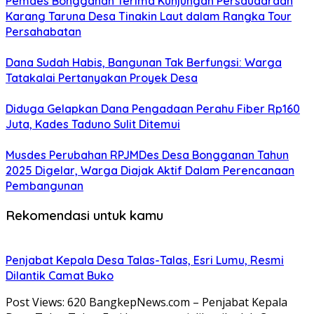
Pemdes Bongganan Terima Kunjungan Persaudaraan
Karang Taruna Desa Tinakin Laut dalam Rangka Tour
Persahabatan
Dana Sudah Habis, Bangunan Tak Berfungsi: Warga
Tatakalai Pertanyakan Proyek Desa
Diduga Gelapkan Dana Pengadaan Perahu Fiber Rp160
Juta, Kades Taduno Sulit Ditemui
Musdes Perubahan RPJMDes Desa Bongganan Tahun
2025 Digelar, Warga Diajak Aktif Dalam Perencanaan
Pembangunan
Rekomendasi untuk kamu
Penjabat Kepala Desa Talas-Talas, Esri Lumu, Resmi
Dilantik Camat Buko
Post Views: 620 BangkepNews.com – Penjabat Kepala