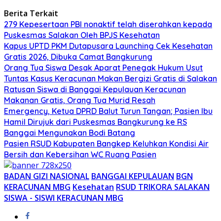
Berita Terkait
279 Kepesertaan PBI nonaktif telah diserahkan kepada
Puskesmas Salakan Oleh BPJS Kesehatan
Kapus UPTD PKM Dutapusara Launching Cek Kesehatan
Gratis 2026, Dibuka Camat Bangkurung
Orang Tua Siswa Desak Aparat Penegak Hukum Usut
Tuntas Kasus Keracunan Makan Bergizi Gratis di Salakan
Ratusan Siswa di Banggai Kepulauan Keracunan
Makanan Gratis, Orang Tua Murid Resah
Emergency, Ketua DPRD Balut Turun Tangan; Pasien Ibu
Hamil Dirujuk dari Puskesmas Bangkurung ke RS
Banggai Mengunakan Bodi Batang
Pasien RSUD Kabupaten Bangkep Keluhkan Kondisi Air
Bersih dan Kebersihan WC Ruang Pasien
BADAN GIZI NASIONAL
BANGGAI KEPULAUAN
BGN
KERACUNAN MBG
Kesehatan
RSUD TRIKORA SALAKAN
SISWA - SISWI KERACUNAN MBG