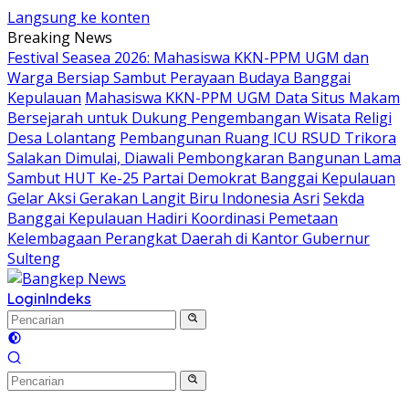
Langsung ke konten
Breaking News
Festival Seasea 2026: Mahasiswa KKN-PPM UGM dan
Warga Bersiap Sambut Perayaan Budaya Banggai
Kepulauan
Mahasiswa KKN-PPM UGM Data Situs Makam
Bersejarah untuk Dukung Pengembangan Wisata Religi
Desa Lolantang
Pembangunan Ruang ICU RSUD Trikora
Salakan Dimulai, Diawali Pembongkaran Bangunan Lama
Sambut HUT Ke-25 Partai Demokrat Banggai Kepulauan
Gelar Aksi Gerakan Langit Biru Indonesia Asri
Sekda
Banggai Kepulauan Hadiri Koordinasi Pemetaan
Kelembagaan Perangkat Daerah di Kantor Gubernur
Sulteng
Login
Indeks