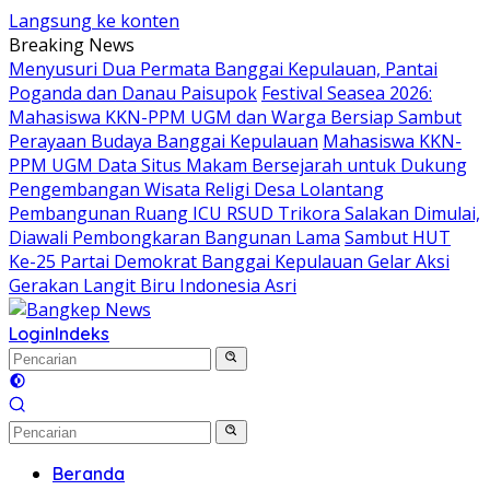
Langsung ke konten
Breaking News
Menyusuri Dua Permata Banggai Kepulauan, Pantai
Poganda dan Danau Paisupok
Festival Seasea 2026:
Mahasiswa KKN-PPM UGM dan Warga Bersiap Sambut
Perayaan Budaya Banggai Kepulauan
Mahasiswa KKN-
PPM UGM Data Situs Makam Bersejarah untuk Dukung
Pengembangan Wisata Religi Desa Lolantang
Pembangunan Ruang ICU RSUD Trikora Salakan Dimulai,
Diawali Pembongkaran Bangunan Lama
Sambut HUT
Ke-25 Partai Demokrat Banggai Kepulauan Gelar Aksi
Gerakan Langit Biru Indonesia Asri
Login
Indeks
Beranda