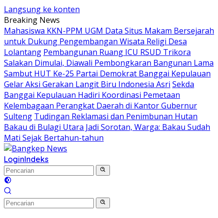
Langsung ke konten
Breaking News
Mahasiswa KKN-PPM UGM Data Situs Makam Bersejarah
untuk Dukung Pengembangan Wisata Religi Desa
Lolantang
Pembangunan Ruang ICU RSUD Trikora
Salakan Dimulai, Diawali Pembongkaran Bangunan Lama
Sambut HUT Ke-25 Partai Demokrat Banggai Kepulauan
Gelar Aksi Gerakan Langit Biru Indonesia Asri
Sekda
Banggai Kepulauan Hadiri Koordinasi Pemetaan
Kelembagaan Perangkat Daerah di Kantor Gubernur
Sulteng
Tudingan Reklamasi dan Penimbunan Hutan
Bakau di Bulagi Utara Jadi Sorotan, Warga: Bakau Sudah
Mati Sejak Bertahun-tahun
Login
Indeks