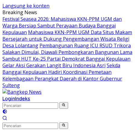
Langsung ke konten
Breaking News
Festival Seasea 2026: Mahasiswa KKN-PPM UGM dan
Warga Bersiap Sambut Perayaan Budaya Banggai
Kepulauan
Mahasiswa KKN-PPM UGM Data Situs Makam
Bersejarah untuk Dukung Pengembangan Wisata Religi
Desa Lolantang
Pembangunan Ruang ICU RSUD Trikora
Salakan Dimulai, Diawali Pembongkaran Bangunan Lama
Sambut HUT Ke-25 Partai Demokrat Banggai Kepulauan
Gelar Aksi Gerakan Langit Biru Indonesia Asri
Sekda
Banggai Kepulauan Hadiri Koordinasi Pemetaan
Kelembagaan Perangkat Daerah di Kantor Gubernur
Sulteng
Login
Indeks