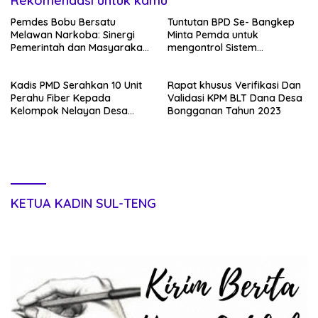
Rekomendasi untuk kamu
Pemdes Bobu Bersatu
Tuntutan BPD Se- Bangkep
Melawan Narkoba: Sinergi
Minta Pemda untuk
Pemerintah dan Masyarakat
mengontrol Sistem
dalam Perang Melawan
Pemerintahan di Desa
Ancaman Terlarang
Kadis PMD Serahkan 10 Unit
Rapat khusus Verifikasi Dan
Perahu Fiber Kepada
Validasi KPM BLT Dana Desa
Kelompok Nelayan Desa
Bongganan Tahun 2023
Bongganan
KETUA KADIN SUL-TENG