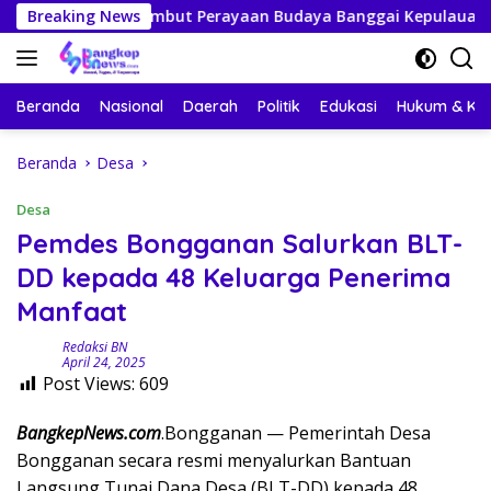
Langsung
Bersiap Sambut Perayaan Budaya Banggai Kepulauan
Breaking News
M
ke
konten
Beranda
Nasional
Daerah
Politik
Edukasi
Hukum & Kri
Beranda
Desa
Desa
Pemdes Bongganan Salurkan BLT-
DD kepada 48 Keluarga Penerima
Manfaat
Redaksi BN
April 24, 2025
Post Views:
609
BangkepNews.com
.Bongganan — Pemerintah Desa
Bongganan secara resmi menyalurkan Bantuan
Langsung Tunai Dana Desa (BLT-DD) kepada 48