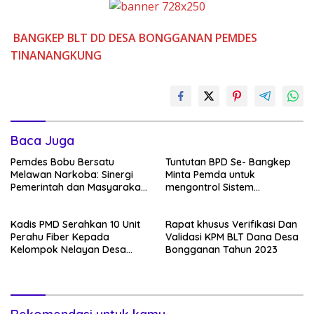
BANGKEP
BLT DD
DESA BONGGANAN
PEMDES
TINANANGKUNG
Baca Juga
Pemdes Bobu Bersatu
Tuntutan BPD Se- Bangkep
Melawan Narkoba: Sinergi
Minta Pemda untuk
Pemerintah dan Masyarakat
mengontrol Sistem
dalam Perang Melawan
Pemerintahan di Desa
Ancaman Terlarang
Kadis PMD Serahkan 10 Unit
Rapat khusus Verifikasi Dan
Perahu Fiber Kepada
Validasi KPM BLT Dana Desa
Kelompok Nelayan Desa
Bongganan Tahun 2023
Bongganan