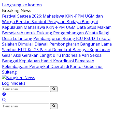
Langsung ke konten
Breaking News
Festival Seasea 2026: Mahasiswa KKN-PPM UGM dan
Warga Bersiap Sambut Perayaan Budaya Banggai
Kepulauan
Mahasiswa KKN-PPM UGM Data Situs Makam
Bersejarah untuk Dukung Pengembangan Wisata Religi
Desa Lolantang
Pembangunan Ruang ICU RSUD Trikora
Salakan Dimulai, Diawali Pembongkaran Bangunan Lama
Sambut HUT Ke-25 Partai Demokrat Banggai Kepulauan
Gelar Aksi Gerakan Langit Biru Indonesia Asri
Sekda
Banggai Kepulauan Hadiri Koordinasi Pemetaan
Kelembagaan Perangkat Daerah di Kantor Gubernur
Sulteng
Login
Indeks