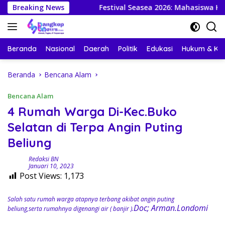
Langsung
upok
Breaking News
Festival Seasea 2026: Mahasiswa KKN-PPM UGM d
ke
konten
Beranda
Nasional
Daerah
Politik
Edukasi
Hukum & Kri
Beranda
Bencana Alam
Bencana Alam
4 Rumah Warga Di-Kec.Buko
Selatan di Terpa Angin Puting
Beliung
Redaksi BN
Januari 10, 2023
Post Views:
1,173
Salah satu rumah warga atapnya terbang akibat angin puting
Doc; Arman.Londomi
beliung,serta rumahnya digenangi air ( banjir ).