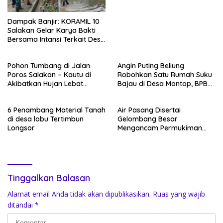
Dampak Banjir: KORAMIL 10
Salakan Gelar Karya Bakti
Bersama Intansi Terkait Desa
Lalong Tinangkung Utara
Pohon Tumbang di Jalan
Angin Puting Beliung
Poros Salakan – Kautu di
Robohkan Satu Rumah Suku
Akibatkan Hujan Lebat
Bajau di Desa Montop, BPBD
Disertai Angin Kencang
Ambil Tindakan Siaga
6 Penambang Material Tanah
Air Pasang Disertai
di desa lobu Tertimbun
Gelombang Besar
Longsor
Mengancam Permukiman
warga Kecamatan
Tinangkung Utara.Bangkep
Tinggalkan Balasan
Alamat email Anda tidak akan dipublikasikan.
Ruas yang wajib
ditandai
*