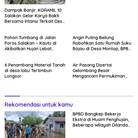
Dampak Banjir: KORAMIL 10
Salakan Gelar Karya Bakti
Bersama Intansi Terkait Desa
Lalong Tinangkung Utara
Pohon Tumbang di Jalan
Angin Puting Beliung
Poros Salakan – Kautu di
Robohkan Satu Rumah Suku
Akibatkan Hujan Lebat
Bajau di Desa Montop, BPBD
Disertai Angin Kencang
Ambil Tindakan Siaga
6 Penambang Material Tanah
Air Pasang Disertai
di desa lobu Tertimbun
Gelombang Besar
Longsor
Mengancam Permukiman
warga Kecamatan
Tinangkung Utara.Bangkep
Rekomendasi untuk kamu
BPBD Bangkep Bekerja
Ekstra di Musim Penghujan,
Beberapa Wilayah Dilanda
Banjir dan Longsor serta
Puting Beliung